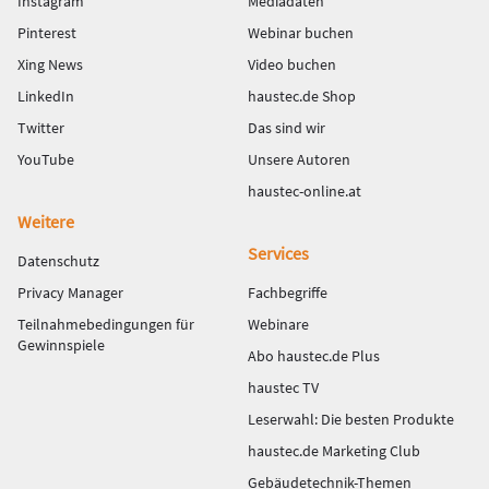
Instagram
Mediadaten
Pinterest
Webinar buchen
Xing News
Video buchen
LinkedIn
haustec.de Shop
Twitter
Das sind wir
YouTube
Unsere Autoren
haustec-online.at
Weitere
Services
Datenschutz
Privacy Manager
Fachbegriffe
Teilnahmebedingungen für
Webinare
Gewinnspiele
Abo haustec.de Plus
haustec TV
Leserwahl: Die besten Produkte
haustec.de Marketing Club
Gebäudetechnik-Themen