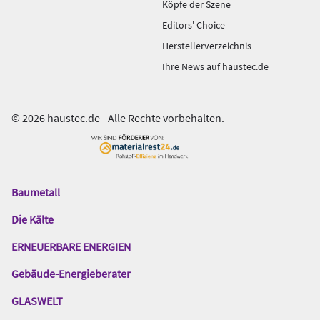
Köpfe der Szene
Editors' Choice
Herstellerverzeichnis
Ihre News auf haustec.de
© 2026 haustec.de - Alle Rechte vorbehalten.
Baumetall
Das
Gentner
Die Kälte
Netzwerk
ERNEUERBARE ENERGIEN
Gebäude-Energieberater
GLASWELT