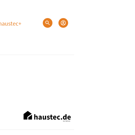
haustec+