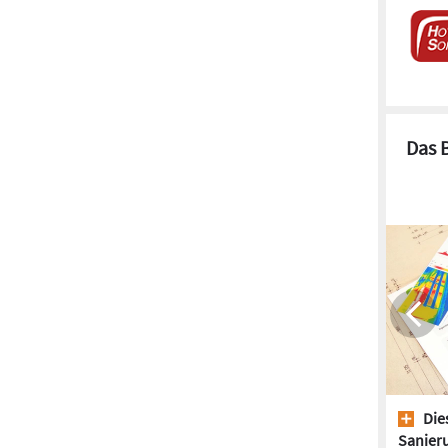
Das 
Dies
Sanieru