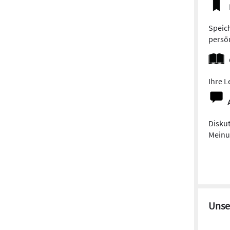
Speich
persön
Ihre L
Diskut
Meinun
Unse