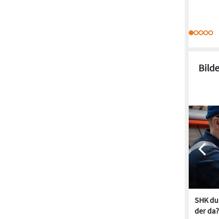
Bild
SHK dur
der da?