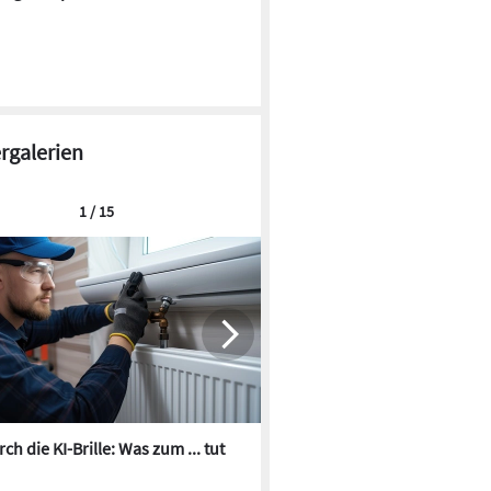
ergalerien
1 / 15
ch die KI-Brille: Was zum ... tut
Die besten KI-Bilder zum Th
Heizungswasser