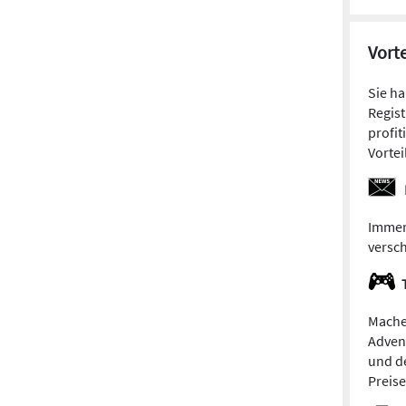
Vorte
Sie h
Regist
profit
Vortei
Immer
versc
Mache
Adven
und de
Preis