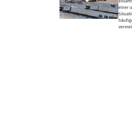
zusamm
einer 
Situat
häufig
vermei