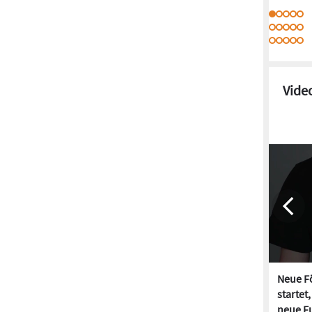
Vide
Neue Fö
startet
neue Fu