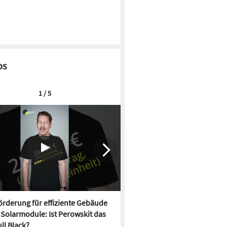
os
1 / 5
rderung für effiziente Gebäude
Neue Förderung für effizien
, Solarmodule: Ist Perowskit das
startet, Solarmodule: Ist Per
ll Black?
neue Full Black?