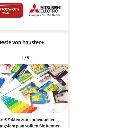
Beste von haustec+
1 / 5
e 6 Fakten zum Individuellen
Kühlen mit Heizkörper:
ngsfahrplan sollten Sie kennen
Wärmepumpe macht es mögl