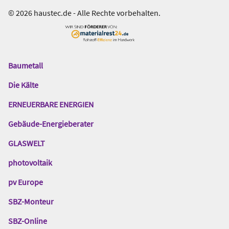
© 2026 haustec.de - Alle Rechte vorbehalten.
Baumetall
Das
Gentner
Die Kälte
Netzwerk
ERNEUERBARE ENERGIEN
Gebäude-Energieberater
GLASWELT
photovoltaik
pv Europe
SBZ-Monteur
SBZ-Online