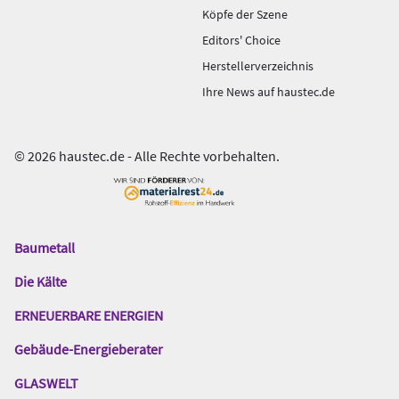
Köpfe der Szene
Editors' Choice
Herstellerverzeichnis
Ihre News auf haustec.de
© 2026 haustec.de - Alle Rechte vorbehalten.
Baumetall
Das
Gentner
Die Kälte
Netzwerk
ERNEUERBARE ENERGIEN
Gebäude-Energieberater
GLASWELT