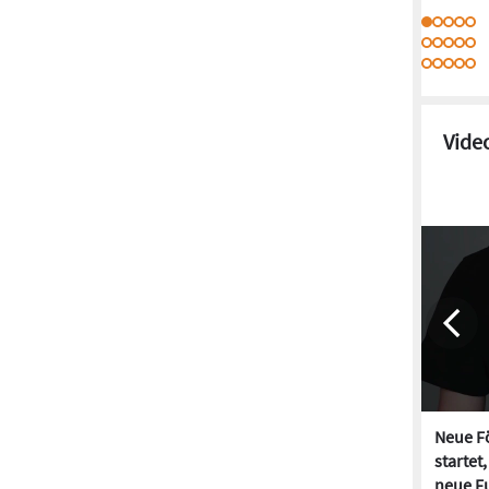
Vide
Neue Fö
startet
neue Fu