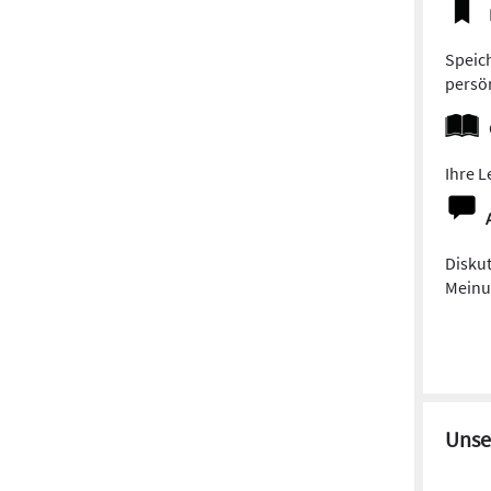
Speich
persön
Ihre L
Diskut
Meinun
Unse