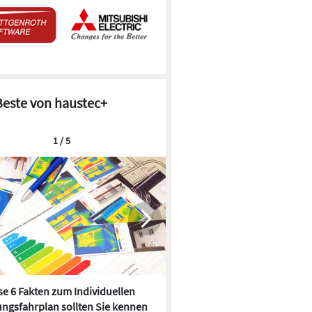
Beste von haustec+
1 / 5
e 6 Fakten zum Individuellen
Kühlen mit Heizkörper:
ngsfahrplan sollten Sie kennen
Wärmepumpe macht es mögl