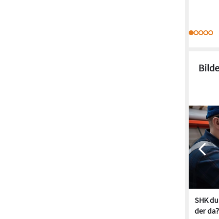
Bild
SHK dur
der da?