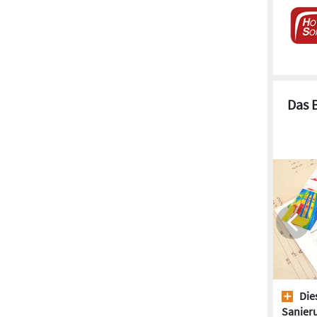
Das 
Dies
Sanieru