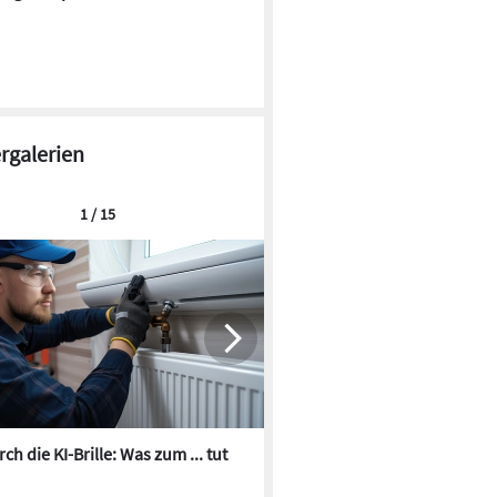
ergalerien
1 / 15
ch die KI-Brille: Was zum ... tut
Die besten KI-Bilder zum Th
Heizungswasser