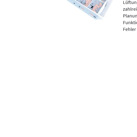
Lüftun
zahlre
Planun
Funktio
Fehler