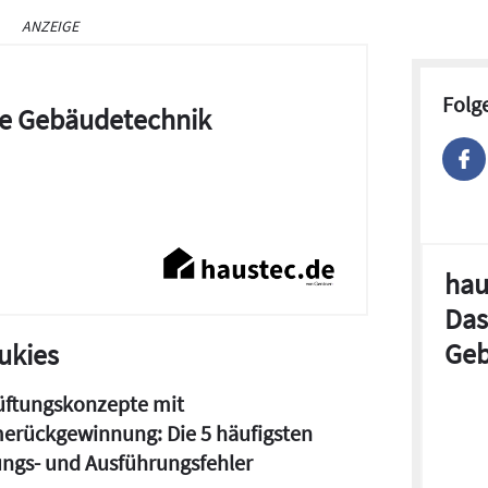
ANZEIGE
Folg
die Gebäudetechnik
hau
Das
Geb
ukies
ftungskonzepte mit
erückgewinnung: Die 5 häufigsten
ngs- und Ausführungsfehler