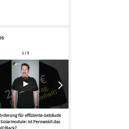
os
1 / 5
rderung für effiziente Gebäude
Neue Förderung für effizien
, Solarmodule: Ist Perowskit das
startet, Solarmodule: Ist Per
ll Black?
neue Full Black?