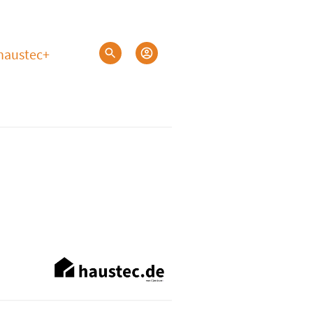
haustec+