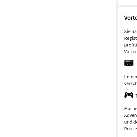
Vorte
Sie h
Regist
profit
Vortei
Immer
versc
Mache
Adven
und de
Preis