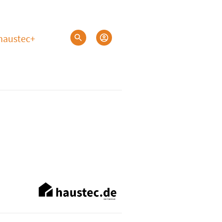
haustec+