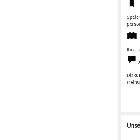
Speich
persön
Ihre L
Diskut
Meinun
Unse