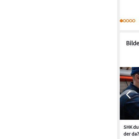
Bild
SHK dur
der da?