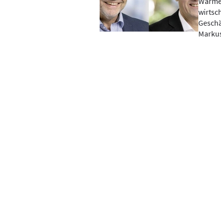
Wärmet
wirtsc
Geschä
Markus