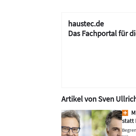
haustec.de
Das Fachportal für 
Artikel von Sven Ullri
My
statt
Begren