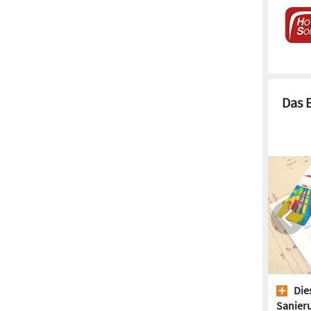
Das 
Dies
Sanieru