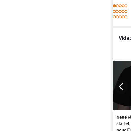
Vide
Neue Fö
startet
neue Fu