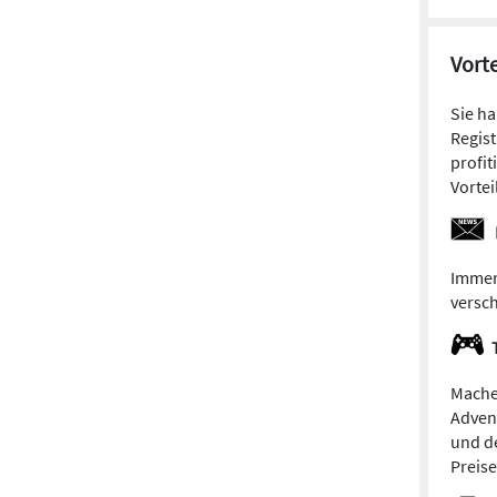
Vorte
Sie h
Regist
profit
Vortei
Immer
versc
Mache
Adven
und de
Preis