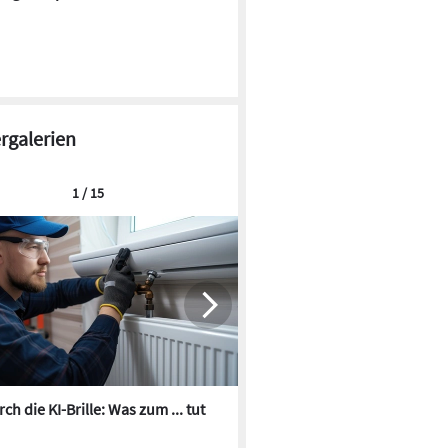
ergalerien
1 / 15
ch die KI-Brille: Was zum ... tut
Die besten KI-Bilder zum Th
Heizungswasser