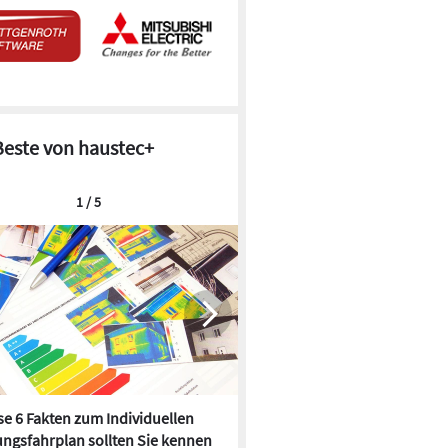
Beste von haustec+
1 / 5
e 6 Fakten zum Individuellen
Kühlen mit Heizkörper:
ngsfahrplan sollten Sie kennen
Wärmepumpe macht es mögl