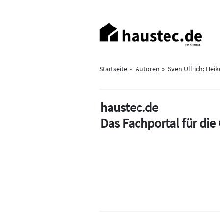
Direkt
zum
Haupt-
Inhalt
Navigation
Startseite
Autoren
Sven Ullrich; Hei
haustec.de
Das Fachportal für di