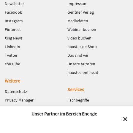
Newsletter
Impressum
Facebook
Gentner Verlag
Instagram
Mediadaten
Pinterest
Webinar buchen
Xing News
Video buchen
LinkedIn
haustec.de Shop
Twitter
Das sind wir
YouTube
Unsere Autoren
haustec-online.at
Weitere
Services
Datenschutz
Privacy Manager
Fachbegriffe
Teilnahmebedingungen für
Webinare
Unser Partner im Bereich Energie
Gewinnspiele
Abo haustec.de Plus
✕
haustec TV