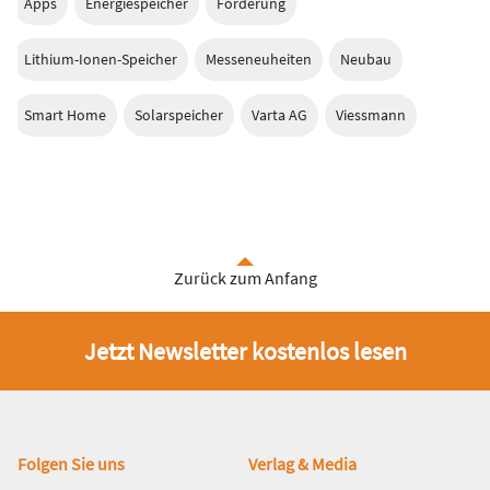
Apps
Energiespeicher
Förderung
Lithium-Ionen-Speicher
Messeneuheiten
Neubau
Smart Home
Solarspeicher
Varta AG
Viessmann
Zurück zum Anfang
Jetzt Newsletter kostenlos lesen
Fußbereich
Folgen Sie uns
Verlag & Media