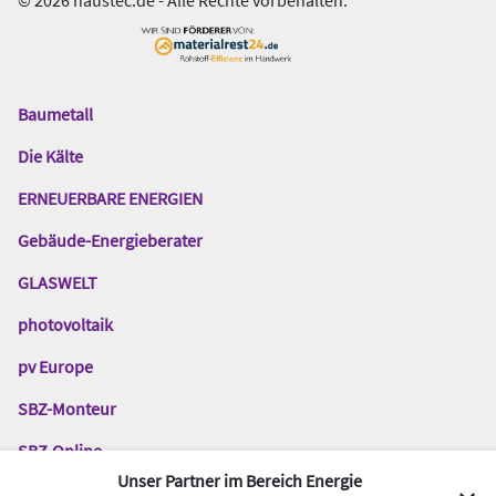
© 2026 haustec.de - Alle Rechte vorbehalten.
Baumetall
Das
Gentner
Die Kälte
Netzwerk
ERNEUERBARE ENERGIEN
Gebäude-Energieberater
GLASWELT
photovoltaik
pv Europe
SBZ-Monteur
SBZ-Online
Unser Partner im Bereich Energie
TGA-Fachplaner