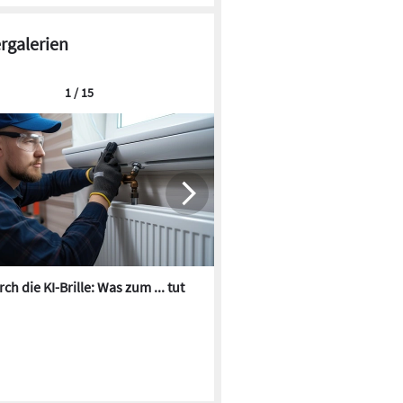
ergalerien
1 / 15
ch die KI-Brille: Was zum ... tut
Die besten KI-Bilder zum Th
Heizungswasser