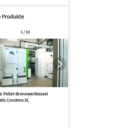
 Produkte
1 / 10
: Pellet-Brennwertkessel
Schritt für Schritt: Solarther
atic Condens XL
aufständern ohne Dachdurc