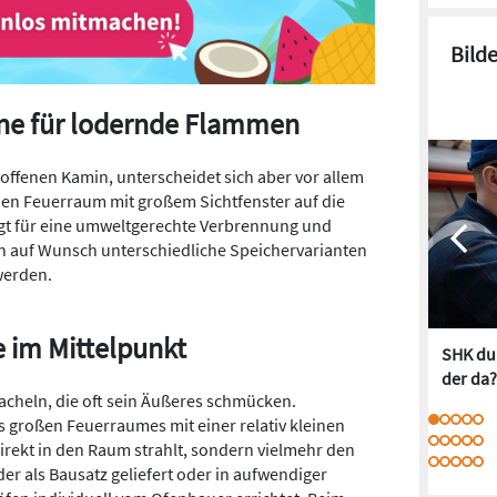
Bild
ne für lodernde Flammen
offenen Kamin, unterscheidet sich aber vor allem
nen Feuerraum mit großem Sichtfenster auf die
rgt für eine umweltgerechte Verbrennung und
n auf Wunsch unterschiedliche Speichervarianten
werden.
 im Mittelpunkt
SHK dur
der da?
cheln, die oft sein Äußeres schmücken.
s großen Feuerraumes mit einer relativ kleinen
rekt in den Raum strahlt, sondern vielmehr den
er als Bausatz geliefert oder in aufwendiger