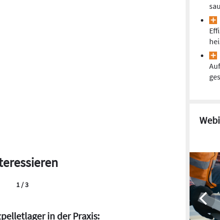
sa
Eff
hei
Auf
ges
Webi
teressieren
2 / 3
pellets: Preis sinkt im Oktober