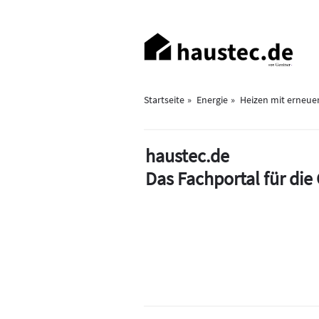
Direkt
zum
Haupt-
Inhalt
Navigation
Startseite
Energie
Heizen mit erneue
haustec.de
Das Fachportal für di