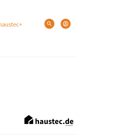
haustec+