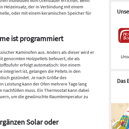
öfen individuell vom Ofenbauer errichtet. Beim
in Heizeinsatz, der in Verbindung mit einem
Unse
nelle, oder mit einem keramischen Speicher für
rme ist programmiert
assischer Kaminofen aus. Anders als dieser wird er
Unse
it genormten Holzpellets befeuert, die als
toffzufuhr erfolgt automatisch: Von einem
e integriert ist, gelangen die Pellets in den
isch gezündet. Je nach Größe des
Das 
ten Leistung kann der Ofen mehrere Tage lang
n nachfüllen muss. Ein Thermostat kann dabei
euern, um die gewünschte Raumtemperatur zu
rgänzen Solar oder