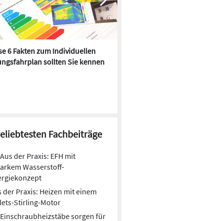
e 6 Fakten zum Individuellen
Kühlen mit Heizkörper:
ngsfahrplan sollten Sie kennen
Wärmepumpe macht es mögl
beliebtesten Fachbeiträge
Aus der Praxis: EFH mit
arkem Wasserstoff-
ergiekonzept
 der Praxis: Heizen mit einem
lets-Stirling-Motor
Einschraubheizstäbe sorgen für