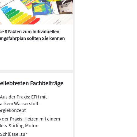
e 6 Fakten zum Individuellen
Kühlen mit Heizkörper:
ngsfahrplan sollten Sie kennen
Wärmepumpe macht es mögl
beliebtesten Fachbeiträge
Aus der Praxis: EFH mit
arkem Wasserstoff-
ergiekonzept
 der Praxis: Heizen mit einem
lets-Stirling-Motor
Schlüssel zur