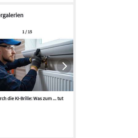
ergalerien
1 / 15
ch die KI-Brille: Was zum ... tut
Die besten KI-Bilder zum Th
Heizungswasser