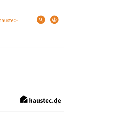
haustec+