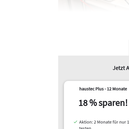
Jetzt A
Inhalt
haustec Plus - 12 Monate
Von zentralen Systemen verab
Warmwasser und Heizung tren
18 % sparen!
Erprobte Produkte – made in E
Askoma regelt Heizleistung in v
Deutschland hinkt hinterher
Aktion: 2 Monate für nur 1
testen