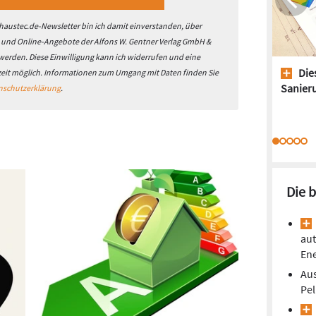
it Fronius gute Entwicklungen beginnen, mit dem
der technischen Hochschule in Biel die Entwicklung
austec.de-Newsletter bin ich damit einverstanden, über
gonnen. Daraus hat sich unser
- und Online-Angebote der Alfons W. Gentner Verlag GmbH &
Askoheat plus
ay, als Einschrauber für
 werden. Diese Einwilligung kann ich widerrufen und eine
anderthalb Zoll und
Dies
s.
zeit möglich. Informationen zum Umgang mit Daten finden Sie
“
Sanieru
nschutzerklärung
.
tung in vielen Stufen
Stufen geregelt. Zur Auswahl stehen drei- bis
bis neun Kilowatt
. Beim Besuch in Bützberg (bei
ird deutlich, dass es sich um hochwertige Produkte
Die 
erden. Sie sind mit elektronischen Steuerungen
namische Stromtarife auszunutzen.
Größere
metern gibt es von 9,5 bis 20 Kilowatt, sechs- bis
aut
En
Aus
ohnhaus, der Gewerbebetrieb oder Landwirt seine
Pel
eicher und Größe der Photovoltaikanlage“, erklärt
Deutschland, Österreich, der Schweiz, Belgien,