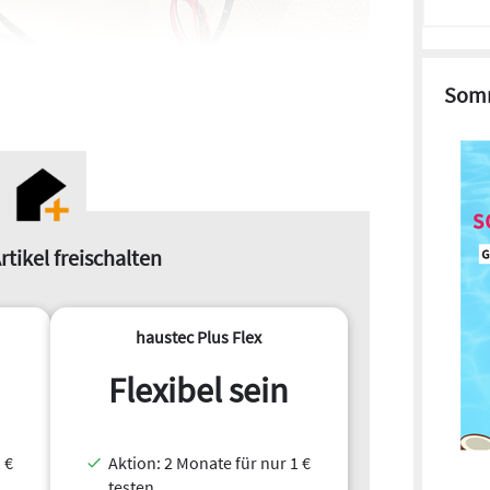
Somm
© Askoma
rtikel freischalten
haustec Plus Flex
schieden
nen
Flexibel sein
urope nutzen
ielen Stufen
 €
Aktion: 2 Monate für nur 1 €
testen