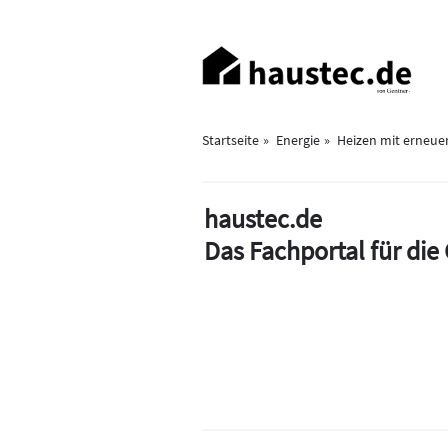
Direkt
zum
Haupt-
Inhalt
Navigation
Startseite
Energie
Heizen mit erneue
haustec.de
Das Fachportal für di