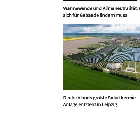
Luxemburg, Niederlande, Dänemark, 
Wärmewende und Klimaneutralität:
Frankreich und dem Mittleren Osten. 
sich für Gebäude ändern muss
Spanien, Portugal und auf dem Balkan
prüfen wir gerade.“
Lesen Sie auch:
Deutschlands größte Solarthermie-
Anlage entsteht in Leipzig