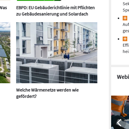
Norwegen, Tschechien, Polen, Ungarn, Italien,
Se
 Was
EBPD: EU Gebäuderichtlinie mit Pflichten
„Derzeit entwickeln wir den Vertrieb in Australien,
Spe
zu Gebäudesanierung und Solardach
“, sagt Pirner. „Den Markteintritt in Nordamerika
Auf
ges
Eff
hei
Webi
Welche Wärmenetze werden wie
gefördert?