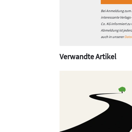
Anfang konnten wir unter anderem m
Askoheat OP. Parallel haben wir mit 
Bei Anmeldung zum h
eines Energiemanagementsystems be
interessante Verlags
entwickelt. Er ist zweiteilig mit Displ
Co. KG informiert zu
Flansch mit 180-Millimeter-Anschlus
Abmeldung ist jeder
auch in unserer
Date
Askoma regelt Heizleis
Verwandte Artikel
Die Heizstäbe von Askoma werden in 
siebenstufige Heizeinsätze mit
1,75 
Langenthal) in der Nähe von Olten w
handelt, die umfangreich getestet w
ausgestattet, um beispielsweise dy
Flanscheinsätze mit 240 und 280 Milli
19-stufig.
„Somit findet der Privatkunde im W
passende Leistungsgröße, je nach Sp
Pirner. Askoma beliefert Händler in 