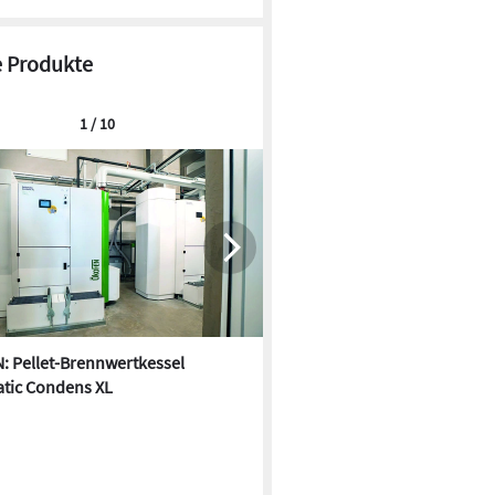
 Produkte
1 / 10
: Pellet-Brennwertkessel
Schritt für Schritt: Solarther
atic Condens XL
aufständern ohne Dachdurc