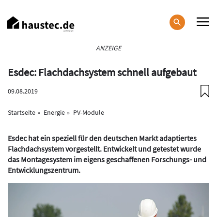
Direkt
zum
Inhalt
Haupt-
ANZEIGE
Navigation
Esdec: Flachdachsystem schnell aufgebaut
09.08.2019
Startseite
Energie
PV-Module
Esdec hat ein speziell für den deutschen Markt adaptiertes
Flachdachsystem vorgestellt. Entwickelt und getestet wurde
das Montagesystem im eigens geschaffenen Forschungs- und
Entwicklungszentrum.