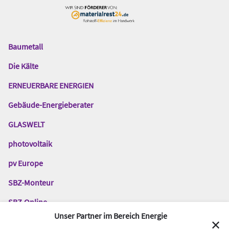
Baumetall
Das
Gentner
Die Kälte
Netzwerk
ERNEUERBARE ENERGIEN
Gebäude-Energieberater
GLASWELT
photovoltaik
pv Europe
SBZ-Monteur
SBZ-Online
Unser Partner im Bereich Energie
TGA-Fachplaner
✕