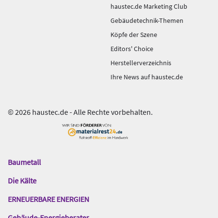
haustec.de Marketing Club
Gebäudetechnik-Themen
Köpfe der Szene
Editors' Choice
Herstellerverzeichnis
Ihre News auf haustec.de
© 2026 haustec.de - Alle Rechte vorbehalten.
Baumetall
Das
Gentner
Die Kälte
Netzwerk
ERNEUERBARE ENERGIEN
Gebäude-Energieberater