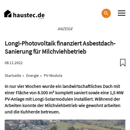
Direkt
zum
Inhalt
Haupt-
ANZEIGE
Navigation
Longi-Photovoltaik finanziert Asbestdach-
Sanierung für Milchviehbetrieb
08.11.2022
Startseite
Energie
PV-Module
In nur vier Wochen wurde ein landwirtschaftliches Dach mit
einer Fläche von 8.500 m² komplett saniert sowie eine 1,5 MW
PV-Anlage mit Longi-Solarmodulen installiert. Während der
Arbeiten konnte der Milchviehbetrieb wie gewohnt arbeiten
und die Kuhherde betreuen.