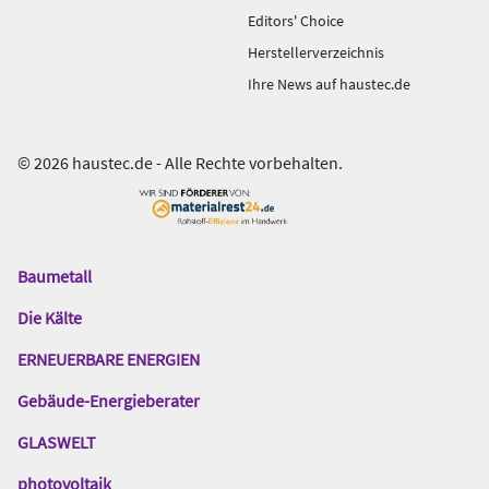
Editors' Choice
Herstellerverzeichnis
Ihre News auf haustec.de
© 2026 haustec.de - Alle Rechte vorbehalten.
Baumetall
Das
Gentner
Die Kälte
Netzwerk
ERNEUERBARE ENERGIEN
Gebäude-Energieberater
GLASWELT
photovoltaik