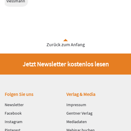
Viessmann
Zurück zum Anfang
Jetzt Newsletter kostenlos lesen
Fußbereich
Folgen Sie uns
Verlag & Media
Newsletter
Impressum
Facebook
Gentner Verlag
Instagram
Mediadaten
Pinterest
Webinar buchen