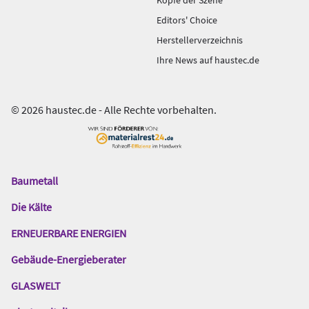
Köpfe der Szene
Editors' Choice
Herstellerverzeichnis
Ihre News auf haustec.de
© 2026 haustec.de - Alle Rechte vorbehalten.
Baumetall
Das
Gentner
Die Kälte
Netzwerk
ERNEUERBARE ENERGIEN
Gebäude-Energieberater
GLASWELT