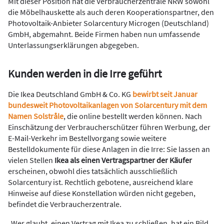
Mit dieser Position hat die Verbraucherzentrale NRW sowohl
die Möbelhauskette als auch deren Kooperationspartner, den
Photovoltaik-Anbieter Solarcentury Microgen (Deutschland)
GmbH, abgemahnt. Beide Firmen haben nun umfassende
Unterlassungserklärungen abgegeben.
Kunden werden in die Irre geführt
Die Ikea Deutschland GmbH & Co. KG
bewirbt seit Januar
bundesweit Photovoltaikanlagen von Solarcentury mit dem
Namen Solstråle
, die online bestellt werden können. Nach
Einschätzung der Verbraucherschützer führen Werbung, der
E-Mail-Verkehr im Bestellvorgang sowie weitere
Bestelldokumente für diese Anlagen in die Irre: Sie lassen an
vielen Stellen
Ikea als einen Vertragspartner der Käufer
erscheinen, obwohl dies tatsächlich ausschließlich
Solarcentury ist. Rechtlich gebotene, ausreichend klare
Hinweise auf diese Konstellation würden nicht gegeben,
befindet die Verbraucherzentrale.
„Wer glaubt, einen Vertrag mit Ikea zu schließen, hat ein Bild