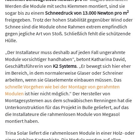
Werden die Module mit sechs Klemmen montiert, sind sie
2
sogar bis zu einem
Schneedruck von 13.000 Newton pro m
freigegeben. Trotz der hohen Stabilität gegenüber Wind oder
Schnee sind die Module ohne Rahmen extrem empfindlich
gegen jegliche Art von Stoß. Schließlich fehlt die schützende
Hülle.
„Der Installateur muss deshalb auf jeden Fall ungerahmte
Module vorsichtiger handhaben“, betont Katharina David,
Geschäftsführerin von
K2 Systems
. „Er bewegt sich hier eher
im Bereich, in dem normalerweise Glaser oder Schreiner
arbeiten, wenn sie Glaselemente einbauen müssen. Das
schnelle Vorgehen wie bei der Montage von gerahmten
Modulen
ist hier nicht möglich.“ Der Hersteller von
Montagesystemen aus dem schwäbischen Renningen hat die
Unterkonstruktion für das Projekt in Bulle geliefert, auf das
die Installateure die rahmenlosen Module von Megasol
montiert haben.
Trina Solar liefert die rahmenlosen Module in einer Holz- oder
einer stabilen Kartonkiste. Die Module werden auf allen