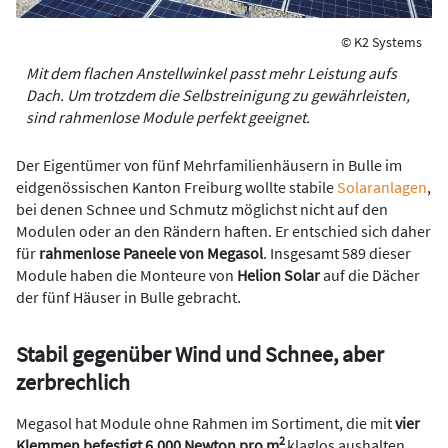
© K2 Systems
Mit dem flachen Anstellwinkel passt mehr Leistung aufs
Dach. Um trotzdem die Selbstreinigung zu gewährleisten,
sind rahmenlose Module perfekt geeignet.
Der Eigentümer von fünf Mehrfamilienhäusern in Bulle im
eidgenössischen Kanton Freiburg wollte stabile
Solaranlagen
,
bei denen Schnee und Schmutz möglichst nicht auf den
Modulen oder an den Rändern haften. Er entschied sich daher
für
rahmenlose Paneele von Megasol
. Insgesamt 589 dieser
Module haben die Monteure von
Helion Solar
auf die Dächer
der fünf Häuser in Bulle gebracht.
Stabil gegenüber Wind und Schnee, aber
zerbrechlich
Megasol hat Module ohne Rahmen im Sortiment, die mit
vier
2
Klemmen befestigt 6.000 Newton pro m
klaglos aushalten.