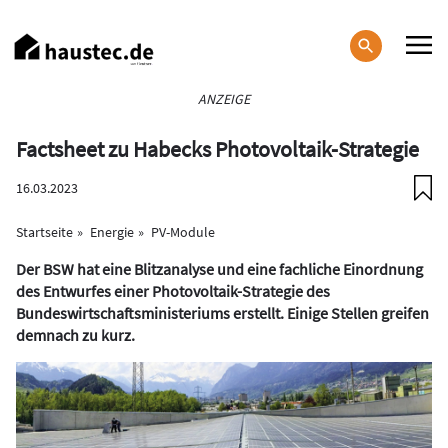
Direkt
zum
Inhalt
Haupt-
ANZEIGE
Navigation
Factsheet zu Habecks Photovoltaik-Strategie
16.03.2023
Startseite
Energie
PV-Module
Der BSW hat eine Blitzanalyse und eine fachliche Einordnung
des Entwurfes einer Photovoltaik-Strategie des
Bundeswirtschaftsministeriums erstellt. Einige Stellen greifen
demnach zu kurz.