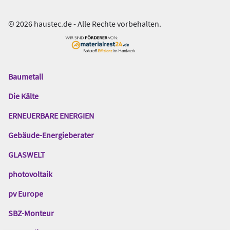
© 2026 haustec.de - Alle Rechte vorbehalten.
Baumetall
Das
Gentner
Die Kälte
Netzwerk
ERNEUERBARE ENERGIEN
Gebäude-Energieberater
GLASWELT
photovoltaik
pv Europe
SBZ-Monteur