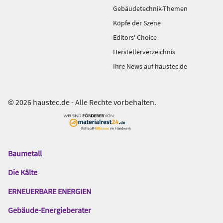
Gebäudetechnik-Themen
Köpfe der Szene
Editors' Choice
Herstellerverzeichnis
Ihre News auf haustec.de
© 2026 haustec.de - Alle Rechte vorbehalten.
Baumetall
Das
Gentner
Die Kälte
Netzwerk
ERNEUERBARE ENERGIEN
Gebäude-Energieberater