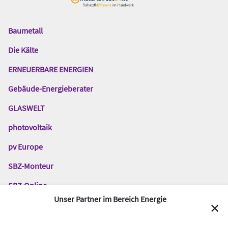
Baumetall
Das
Gentner
Die Kälte
Netzwerk
ERNEUERBARE ENERGIEN
Gebäude-Energieberater
GLASWELT
photovoltaik
pv Europe
SBZ-Monteur
SBZ-Online
Unser Partner im Bereich Energie
TGA-Fachplaner
✕