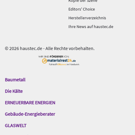
Köpfe der Szene
Editors' Choice
Herstellerverzeichnis
Ihre News auf haustec.de
© 2026 haustec.de - Alle Rechte vorbehalten.
Baumetall
Das
Gentner
Die Kälte
Netzwerk
ERNEUERBARE ENERGIEN
Gebäude-Energieberater
GLASWELT