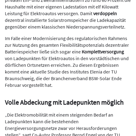
privaten Ein- und Zweifamilienhäusern zu rund 60 Prozent die
Haushalte mit einer eigenen Ladestation mit elf Kilowatt
Leistung für Elektroautos versorgen. Damit
verdoppeln
dezentral installierte Solarstromspeicher die Ladekapazität
gegenüber einem klassischen Niederspannungsverteilnetz.
Im Falle einer Modernisierung des regulatorischen Rahmens
zur Nutzung des gesamten Flexibilitätspotenzials dezentraler
Batteriespeicher ließe sich sogar eine
Komplettversorgung
von Ladepunkten für Elektroautos in den vorstädtischen und
dörflichen Ortsnetzen erreichen. Zu diesen Ergebnissen
kommt eine aktuelle Studie des Institutes Elenia der TU
Braunschweig, die der Branchenverband BSW-Solar Ende
Februar vorgestellt hat.
Volle Abdeckung mit Ladepunkten möglich
„Die Elektromobilität mit einem steigenden Bedarf an
Ladepunkten kann die bestehenden
Energieversorgungsnetze zwar vor Herausforderungen
stellen“, sagt Co-Autor Professor Bernd Engel von der TU