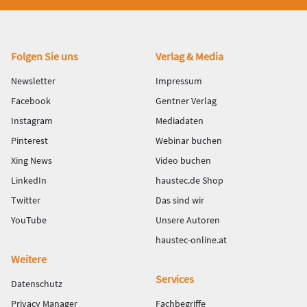
Fußbereich
Folgen Sie uns
Verlag & Media
Newsletter
Impressum
Facebook
Gentner Verlag
Instagram
Mediadaten
Pinterest
Webinar buchen
Xing News
Video buchen
LinkedIn
haustec.de Shop
Twitter
Das sind wir
YouTube
Unsere Autoren
haustec-online.at
Weitere
Services
Datenschutz
Privacy Manager
Fachbegriffe