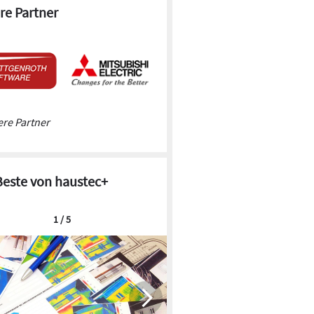
re Partner
re Partner
Beste von haustec+
1 / 5