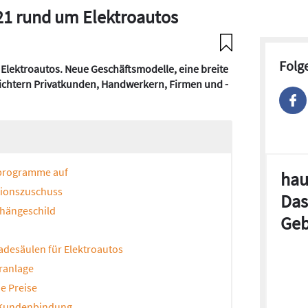
021 rund um Elektroautos
Folg
 Elektroautos. Neue Geschäftsmodelle, eine breite
ichtern Privatkunden, Handwerkern, Firmen und ­
rprogramme auf
hau
tionszuschuss
Das
hängeschild
Geb
adesäulen für Elektroautos
ranlage
e Preise
 Kundenbindung