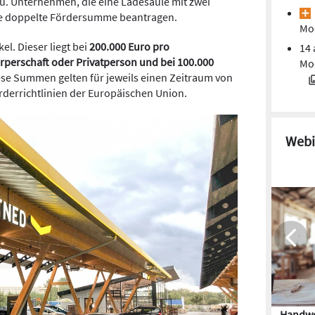
u. Unternehmen, die eine Ladesäule mit zwei
e doppelte Fördersumme beantragen.
Mod
el. Dieser liegt bei
200.000 Euro pro
14 
erschaft oder Privatperson und bei 100.000
Mod
ese Summen gelten für jeweils einen Zeitraum von
rderrichtlinien der Europäischen Union.
Webi
Handwe