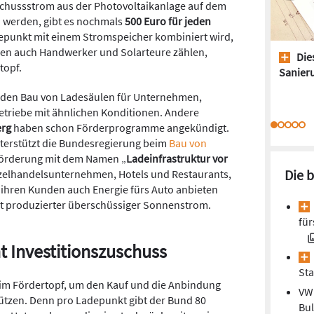
chussstrom aus der Photovoltaikanlage auf dem
 werden, gibt es nochmals
500 Euro für jeden
epunkt mit einem Stromspeicher kombiniert wird,
n auch Handwerker und Solarteure zählen,
Dies
topf.
Sanieru
 den Bau von Ladesäulen für Unternehmen,
riebe mit ähnlichen Konditionen. Andere
rg
haben schon Förderprogramme angekündigt.
terstützt die Bundesregierung beim
Bau von
örderung mit dem Namen „
Ladeinfrastruktur vor
Die 
Einzelhandelsunternehmen, Hotels und Restaurants,
 ihren Kunden auch Energie fürs Auto anbieten
Ort produzierter überschüssiger Sonnenstrom.
für
t Investitionszuschuss
St
 im Fördertopf, um den Kauf und die Anbindung
VW 
tützen. Denn pro Ladepunkt gibt der Bund 80
Bul