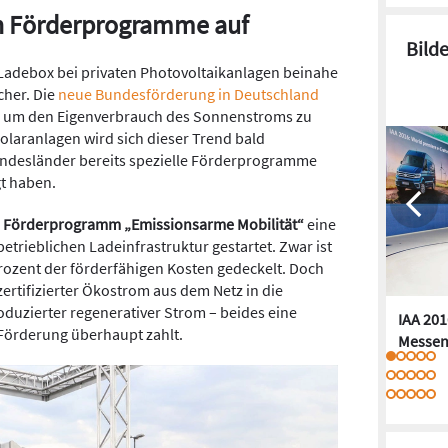
n Förderprogramme auf
Bild
er Ladebox bei privaten Photovoltaikanlagen beinahe
cher. Die
neue Bundesförderung in Deutschland
, um den Eigenverbrauch des Sonnenstroms zu
olaranlagen wird sich dieser Trend bald
ndesländer bereits spezielle Förderprogramme
t haben.
m
Förderprogramm „Emissionsarme Mobilität“
eine
etrieblichen Ladeinfrastruktur gestartet. Zwar ist
rozent der förderfähigen Kosten gedeckelt. Doch
zertifizierter Ökostrom aus dem Netz in die
oduzierter regenerativer Strom – beides eine
IAA 201
 Förderung überhaupt zahlt.
Messen