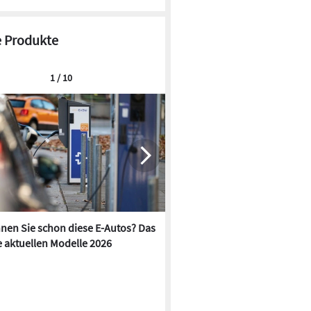
 Produkte
1 / 10
nen Sie schon diese E-Autos? Das
Hager zeigt auf der The smart
e aktuellen Modelle 2026
vernetzte Energielösungen f