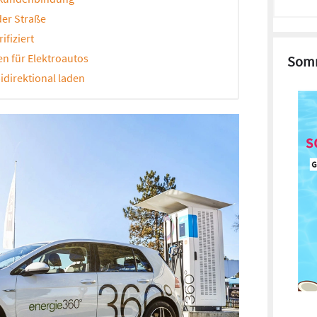
der Straße
ifiziert
en für Elektroautos
Somm
bidirektional laden