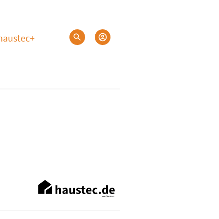
haustec+