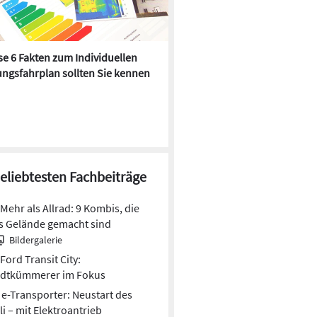
e 6 Fakten zum Individuellen
Kühlen mit Heizkörper:
ngsfahrplan sollten Sie kennen
Wärmepumpe macht es mögl
beliebtesten Fachbeiträge
Mehr als Allrad: 9 Kombis, die
s Gelände gemacht sind
Bildergalerie
Ford Transit City:
adtkümmerer im Fokus
e-Transporter: Neustart des
li – mit Elektroantrieb