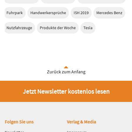
Fuhrpark
Handwerkersprüche
ISH 2019
Mercedes Benz
Nutzfahrzeuge
Produkte der Woche
Tesla
Zurück zum Anfang
Jetzt Newsletter kostenlos lesen
Fußbereich
Folgen Sie uns
Verlag & Media