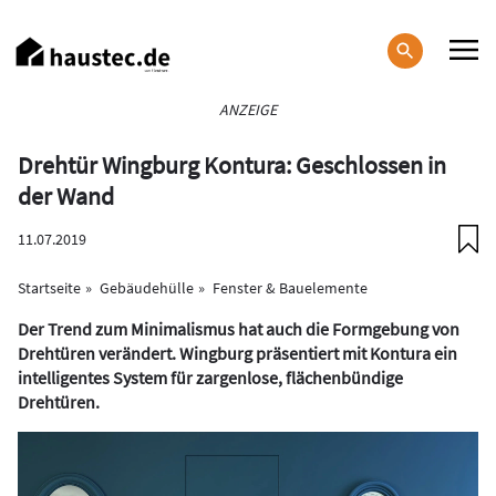
Direkt
zum
Inhalt
Haupt-
ANZEIGE
Navigation
Drehtür Wingburg Kontura: Geschlossen in
der Wand
11.07.2019
Startseite
Gebäudehülle
Fenster & Bauelemente
Der Trend zum Minimalismus hat auch die Formgebung von
Drehtüren verändert. Wingburg präsentiert mit Kontura ein
intelligentes System für zargenlose, flächenbündige
Drehtüren.