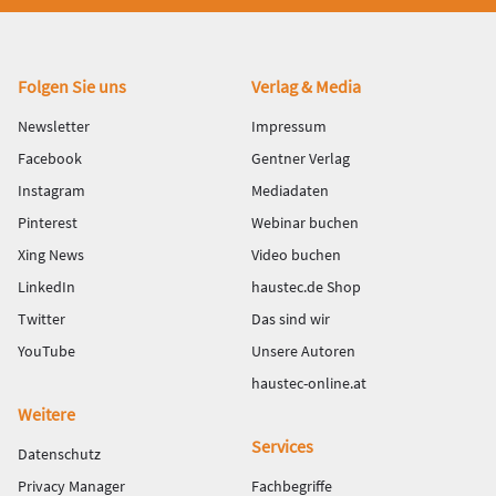
Fußbereich
Folgen Sie uns
Verlag & Media
Newsletter
Impressum
Facebook
Gentner Verlag
Instagram
Mediadaten
Pinterest
Webinar buchen
Xing News
Video buchen
LinkedIn
haustec.de Shop
Twitter
Das sind wir
YouTube
Unsere Autoren
haustec-online.at
Weitere
Services
Datenschutz
Privacy Manager
Fachbegriffe