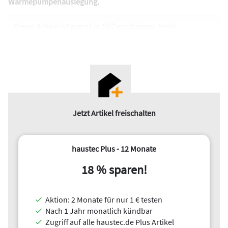
Wärmepumpenauslegung.
Dieser Artikel ist zuerst in
SBZ
erschienen. Mehr
Informationen erhalten Sie im kostenlosen
SBZ
Newsletter
.
Zur Anmeldung
geht es hier
.
Jetzt Artikel freischalten
haustec Plus - 12 Monate
18 % sparen!
Aktion: 2 Monate für nur 1 € testen
Nach 1 Jahr monatlich kündbar
Zugriff auf alle haustec.de Plus Artikel