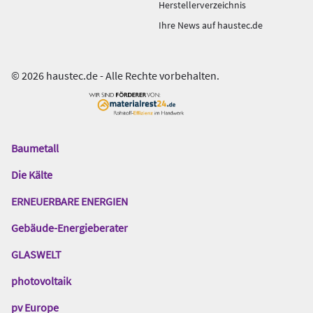
Herstellerverzeichnis
Ihre News auf haustec.de
© 2026 haustec.de - Alle Rechte vorbehalten.
Baumetall
Das
Gentner
Die Kälte
Netzwerk
ERNEUERBARE ENERGIEN
Gebäude-Energieberater
GLASWELT
photovoltaik
pv Europe