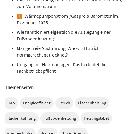
zum Volumenstrom
Wärmepumpen­strom-/Gas­preis­-Baro­meter im
Dezember 2025
Wie funktioniert eigentlich die Auslegung einer
Fußbodenheizung?
Mangelfreie Ausführung: Wie wird Estrich
normgerecht getrocknet?
Umgang mit Heizölanlagen: Das bedeutet die
Fachbetriebspflicht
Themenseiten
EnEV
Energieeffizienz
Estrich
Flächenheizung
Flächenkühlung
Fußbodenheizung
Heizungslabel
Montagefehler
Neubau
Smart Home