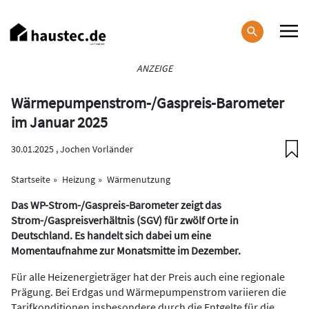
Direkt
zum
Inhalt
Haupt-
ANZEIGE
Navigation
Wärmepumpen­strom-/Gas­preis­-Baro­meter
im Januar 2025
30.01.2025 ,
Jochen Vorländer
Startseite
Heizung
Wärmenutzung
Das WP-Strom-/Gaspreis-Barometer zeigt das
Strom-/Gaspreisverhältnis (SGV) für zwölf Orte in
Deutschland. Es handelt sich dabei um eine
Momentaufnahme zur Monatsmitte im Dezember.
Für alle Heizenergieträger hat der Preis auch eine regionale
Prägung. Bei Erdgas und Wärmepumpenstrom variieren die
Tarifkonditionen insbesondere durch die Entgelte für die