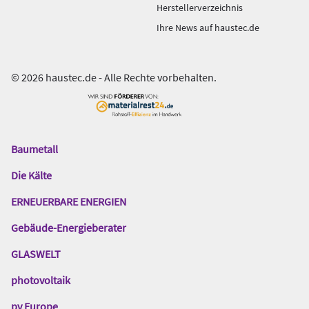
Herstellerverzeichnis
Ihre News auf haustec.de
© 2026 haustec.de - Alle Rechte vorbehalten.
Baumetall
Das
Gentner
Die Kälte
Netzwerk
ERNEUERBARE ENERGIEN
Gebäude-Energieberater
GLASWELT
photovoltaik
pv Europe