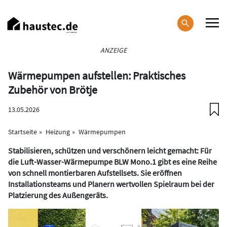
Direkt
zum
Inhalt
Haupt-
ANZEIGE
Navigation
Wärmepumpen aufstellen: Praktisches
Zubehör von Brötje
13.05.2026
Startseite
Heizung
Wärmepumpen
Stabilisieren, schützen und verschönern leicht gemacht: Für
die Luft-Wasser-Wärmepumpe BLW Mono.1 gibt es eine Reihe
von schnell montierbaren Aufstellsets. Sie eröffnen
Installationsteams und Planern wertvollen Spielraum bei der
Platzierung des Außengeräts.