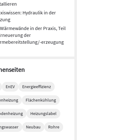
tallieren
xiswissen: Hydraulik in der
izung
Wärmewände in der Praxis, Teil
Erneuerung der
rmebereitstellung/-erzeugung
enseiten
EnEV
Energieeffizienz
enheizung
Flächenkühlung
odenheizung
Heizungslabel
ngswasser
Neubau
Rohre