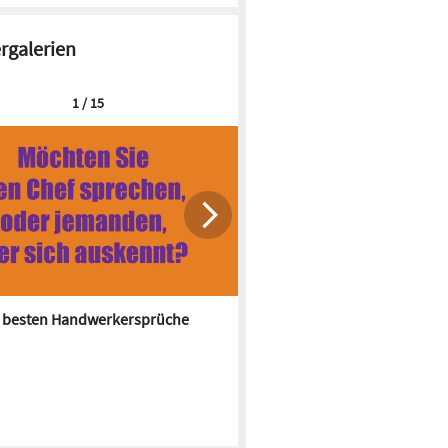
ergalerien
1 / 15
0 besten Handwerkersprüche
Im Farbrausch: Bäder der 70e