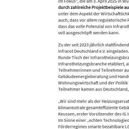
im Fokus“, die am 3. April 2025 in W
durch zahlreiche Projektbeispiele 
unter dem Aspekt der Wirtschaftlichk
auch, dass vor allem regulatorisch
dass das volle Potenzial von Infra
voll ausgeschöpft werden kann.
Zu der seit 2023 jährlich stattfind
Infrarot Deutschland e.V. eingeladen
Runde Tisch der Infrarotheizungsbra
Infrarotheizungsbranche etabliert, 
Teilnehmerinnen und Teilnehmer au
Gebäudeenergieberatung und Handwe
Wohnungswirtschaft und der Politik 
Teilnehmer kamen aus Deutschland, 
„Wir sind mehr als der Heizungsersa
klimaneutrale gesamteffiziente Geb
Keussen, erster Vorsitzender des IG I
Im Sinne einer „echten Technologieof
Förderregimes smarte bezahlbare Lös