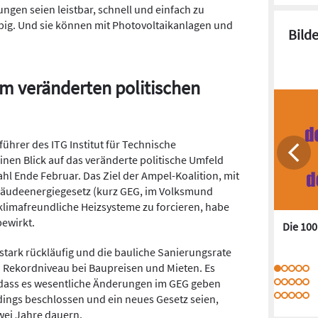
ungen seien leistbar, schnell und einfach zu
ebig. Und sie können mit Photovoltaikanlagen und
Bild
 veränderten politischen
sführer des ITG Institut für Technische
en Blick auf das veränderte politische Umfeld
l Ende Februar. Das Ziel der Ampel-Koalition, mit
äudeenergiegesetz (kurz GEG, im Volksmund
klimafreundliche Heizsysteme zu forcieren, habe
bewirkt.
Die 10
tark rückläufig und die bauliche Sanierungsrate
in Rekordniveau bei Baupreisen und Mieten. Es
ass es wesentliche Änderungen im GEG geben
rdings beschlossen und ein neues Gesetz seien,
zwei Jahre dauern.