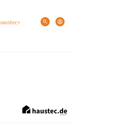
haustec+