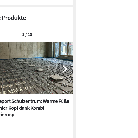
 Produkte
1 / 10
report Schulzentrum: Warme Füße
Deckenstrahlheizung und
hler Kopf dank Kombi-
Wärmepumpe kombinieren: Da
ierung
Vorteile