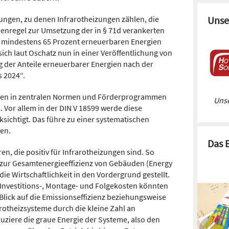
zungen, zu denen Infrarotheizungen zählen, die
Unse
enregel zur Umsetzung der in § 71d verankerten
t mindestens 65 Prozent erneuerbaren Energien
ich laut Oschatz nun in einer Veröffentlichung von
 der Anteile erneuerbarer Energien nach der
 2024“.
ungen in zentralen Normen und Förderprogrammen
Unse
 Vor allem in der DIN V 18599 werde diese
sichtigt. Das führe zu einer systematischen
en.
Das 
en, die positiv für Infrarotheizungen sind. So
e zur Gesamtenergieeffizienz von Gebäuden (Energy
die Wirtschaftlichkeit in den Vordergrund gestellt.
 Investitions-, Montage- und Folgekosten könnten
Blick auf die Emissionseffizienz beziehungsweise
rotheizsysteme durch die kleine Zahl an
uziere die graue Energie der Systeme, also den