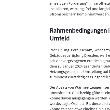
einseitigen Förderung“. Infrarotheiz
installieren, wartungsfrei und langl
Stromspeichern kombiniert werden.
Rahmenbedingungen im
Umfeld
Prof. Dr.-Ing. Bert Oschatz, Geschäft
Gebäudeausrüstung Dresden, warf ein
seit der vorgezogenen Bundestagswah
dem zu Januar 2024 geänderten Geb
Heizungsgesetz) die Umstellung auf 
zumindest kurzfristig das Gegenteil 
Der Absatz von Wärmeerzeugern sei s
unverändert. Gleichzeitig gäbe es e
könne davon ausgegangen werden, d
werde, sagte Oschatz. Bis diese alle
könne es noch etwa eineinhalb bis 