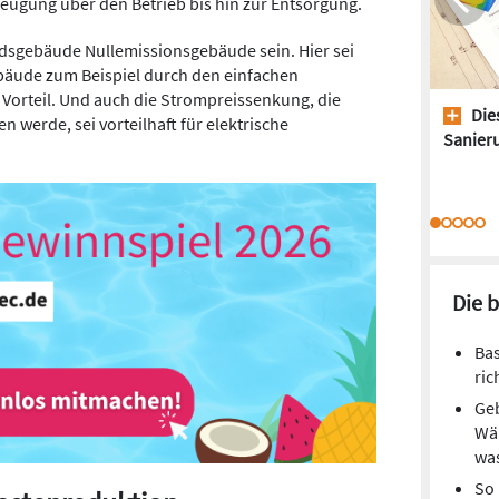
eugung über den Betrieb bis hin zur Entsorgung.
andsgebäude Nullemissionsgebäude sein. Hier sei
ebäude zum Beispiel durch den einfachen
Vorteil. Und auch die Strompreissenkung, die
Dies
 werde, sei vorteilhaft für elektrische
Sanieru
Die 
Ba
ric
Geb
Wä
wa
So 