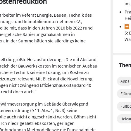
Kostenreduktion
ins
Pra
rbeiter im Referat Energie, Bauen, Technik des
He
ungs- und Immobilienunternehmen e.V.,
teilte mit, dass in den Jahren 2010 bis 2022 rund
5: 
n energetische Sanierungsmaßnahmen in
Wä
. In der Summe hätten sie allerdings keine
uell die größte Herausforderung. „Die mit Abstand
Them
Bereich der Bauwerkskosten im technischen Ausbau
fachere Technik sei eine Lösung, um Kosten zu
izungen relevant. Mit Blick auf die Novellierung
Apps
ungen nicht zwingend Effizienzhaus-Standard 40
 reicht doch auch.“
Fläch
nd Wärmeversorgung im Gebäude überwiegend
Fußb
tenverordnung (§ 11, Abs. 1, Nr. 3) keine
lle auch nicht eingeschränkt werden. Böhm sieht
Heizu
rch niedrige Betriebskosten, geringen
Einbindung in Mietmodelle wie die Pauschalmiete