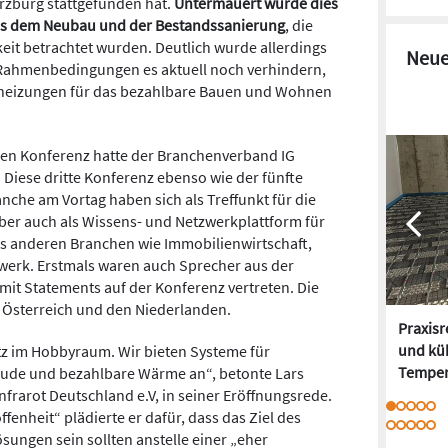
ürzburg stattgefunden hat.
Untermauert wurde dies
aus dem Neubau und der Bestandssanierung
, die
eit betrachtet wurden. Deutlich wurde allerdings
Neue
e Rahmenbedingungen es aktuell noch verhindern,
rotheizungen für das bezahlbare Bauen und Wohnen
enden Konferenz hatte der Branchenverband IG
. Diese dritte Konferenz ebenso wie der fünfte
nche am Vortag haben sich als Treffunkt für die
aber auch als Wissens- und Netzwerkplattform für
s anderen Branchen wie Immobilienwirtschaft,
rk. Erstmals waren auch Sprecher aus der
mit Statements auf der Konferenz vertreten. Die
Österreich und den Niederlanden.
Praxis
und kü
tz im Hobbyraum. Wir bieten Systeme für
Temper
äude und bezahlbare Wärme an“, betonte Lars
nfrarot Deutschland e.V, in seiner Eröffnungsrede.
fenheit“ plädierte er dafür, dass das Ziel des
ungen sein sollten anstelle einer „eher