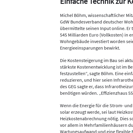
Einfache Technik zur 
Michel Böhm, wissenschaftlicher Mita
GdW Bundesverband deutscher Wohn
übermittelte seinen Input online. Er 
545 Milliarden Euro (Vollkosten) i
Wohngebäude investiert worden seien
Energieeinsparungen bewirkt.
Die Kostensteigerung im Bau sei akt
stärkste Kostenentwicklung ist im 
festzustellen“, sagte Böhm. Eine ein
reduzieren, und hier seien Infrarothe
des GEG sagte er, dass Infrarotheiz
benötigen würden. „Effizienzhaus 55
Wenn die Energie für die Strom- u
solar erzeugt werde, sei laut Heizkos
Heizkostenabrechnung nötig. Dies so
vor allem in Mehrfamilienhäusern du
Wartungsaufwand und eine flexible 