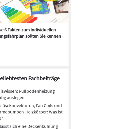
e 6 Fakten zum Individuellen
Kühlen mit Heizkörper:
ngsfahrplan sollten Sie kennen
Wärmepumpe macht es mögl
beliebtesten Fachbeiträge
siswissen: Fußbodenheizung
htig auslegen
läsekonvektoren, Fan Coils und
rmepumpen-Heizkörper: Was ist
s?
lässt sich eine Deckenkühlung