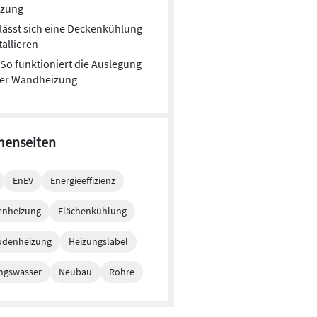
izung
lässt sich eine Deckenkühlung
tallieren
So funktioniert die Auslegung
ner Wandheizung
enseiten
EnEV
Energieeffizienz
enheizung
Flächenkühlung
© BDH
odenheizung
Heizungslabel
ndheizung/-kühlung in Modulbauweise (Trockenbau) ist das
in der Trockenbauplatte integriert. Das Modul kann sowohl auf
ngswasser
Neubau
Rohre
onstruktion als auch direkt auf den Untergrund montiert werden.