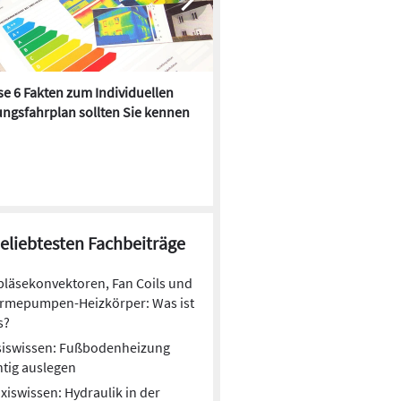
e 6 Fakten zum Individuellen
Kühlen mit Heizkörper:
ngsfahrplan sollten Sie kennen
Wärmepumpe macht es mögl
beliebtesten Fachbeiträge
läsekonvektoren, Fan Coils und
rmepumpen-Heizkörper: Was ist
s?
siswissen: Fußbodenheizung
htig auslegen
xiswissen: Hydraulik in der