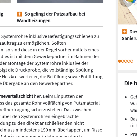
ig
So gelingt der Putzaufbau bei
Wandheizungen
Dies
er Systemrohre inklusive Befestigungsschienen zu
Sanieru
auftrag zu ermöglichen. Sollten
so sind diese in der Regel vorher mittels eines
h dies ist mit dem Gewerkepartner im Rahmen der
er Montage der Systemrohre inklusive der
olgt die Druckprobe, die vollständige Spülung
 Heizkreisverteiler, die Befüllung sowie Entlüftung
Die 
te Übergabe an den Gewerkepartner.
meverteilschicht
her. Beim Einputzen der
Geb
ss das gesamte Rohr vollflächig von Putzmaterial
Wä
eübertragung sicherzustellen. Das zwischen
wa
r über den Systemrohren eingebrachte
Ba
dung zu den direkt anschließenden nicht
ric
und muss mindestens 150 mm überlappen, um Risse
Pra
n Materialspannungen/-dehnungen durch