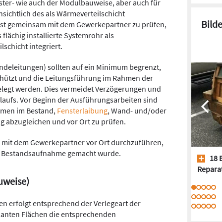
ister- wie auch der Modulbauweise, aber auch für
nsichtlich des als Wärmeverteilschicht
Bild
ist gemeinsam mit dem Gewerkepartner zu prüfen,
flächig installierte Systemrohr als
schicht integriert.
ndeleitungen) sollten auf ein Minimum begrenzt,
hützt und die Leitungsführung im Rahmen der
elegt werden. Dies vermeidet Verzögerungen und
laufs. Vor Beginn der Ausführungsarbeiten sind
ahmen im Bestand,
Fensterlaibung
, Wand- und/oder
g abzugleichen und vor Ort zu prüfen.
 mit dem Gewerkepartner vor Ort durchzuführen,
er Bestandsaufnahme gemacht wurde.
18 
Repara
uweise)
n erfolgt entsprechend der Verlegeart der
planten Flächen die entsprechenden