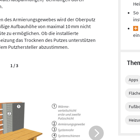
He
n.
So 
ins
en des Armierungsgewebes wird der Oberputz
mäßige Aufbauhöhe von maximal 10 mm nicht
e zu ermöglichen. Ob die installierte
ei
eizung das Trocknen des Putzes unterstützen
 dem Putzhersteller abzustimmen.
Them
1 / 3
Apps
Fläch
Fußb
Bei der Wa
Systemrohr 
Heizu
eine Unterk