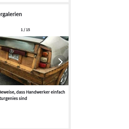
ergalerien
1 / 15
Beweise, dass Handwerker einfach
Im Farbrausch: Bäder der 70e
turgenies sind