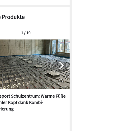
 Produkte
1 / 10
report Schulzentrum: Warme Füße
Deckenstrahlheizung und
hler Kopf dank Kombi-
Wärmepumpe kombinieren: Da
ierung
Vorteile