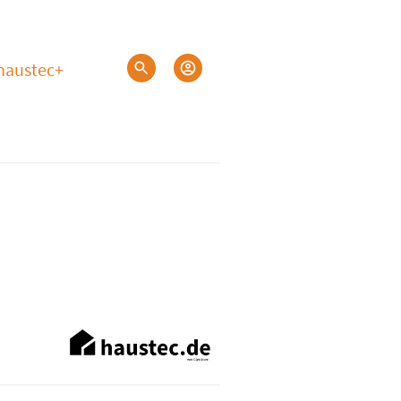
haustec+