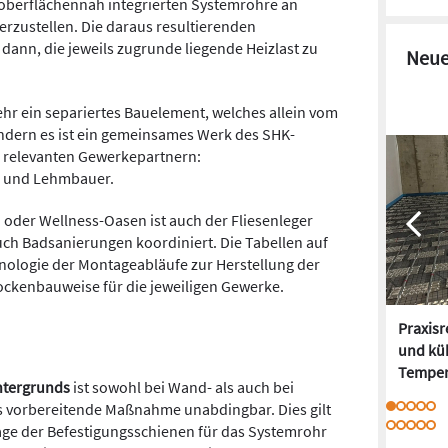
 oberflächennah integrierten Systemrohre an
rzustellen. Die daraus resultierenden
ann, die jeweils zugrunde liegende Heizlast zu
Neue
hr ein separiertes Bauelement, welches allein vom
ndern es ist ein gemeinsames Werk des SHK-
 relevanten Gewerkepartnern:
r und Lehmbauer.
der Wellness-Oasen ist auch der Fliesenleger
auch Badsanierungen koordiniert. Die Tabellen auf
nologie der Montageabläufe zur Herstellung der
ockenbauweise für die jeweiligen Gewerke.
Praxis
und kü
Temper
Untergrunds
ist sowohl bei Wand- als auch bei
 vorbereitende Maßnahme unabdingbar. Dies gilt
age der Befestigungsschienen für das Systemrohr