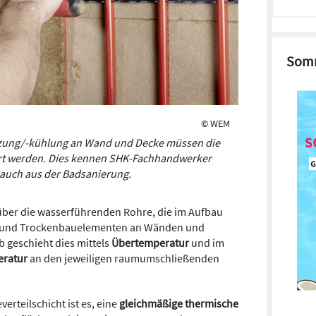
Somm
© WEM
izung/-kühlung an Wand und Decke müssen die
t ­werden. Dies ­kennen SHK-Fachhand­werker
auch aus der Badsanierung.
über die wasserführenden Rohre, die im Aufbau
n und Trockenbauelementen an Wänden und
b geschieht dies mittels
Übertemperatur
und im
eratur
an den jeweiligen raumumschließenden
erteilschicht ist es, eine
gleichmäßige thermische