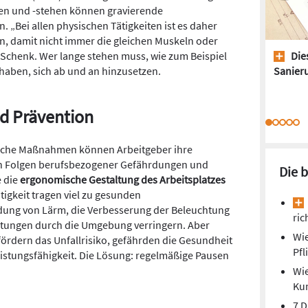
en und -stehen können gravierende
 „Bei allen physischen Tätigkeiten ist es daher
en, damit nicht immer die gleichen Muskeln oder
 Schenk. Wer lange stehen muss, wie zum Beispiel
Dies
t haben, sich ab und an hinzusetzen.
Sanieru
nd Prävention
nfache Maßnahmen können Arbeitgeber ihre
den Folgen berufsbezogener Gefährdungen und
Die 
e die
ergonomische Gestaltung des Arbeitsplatzes
tigkeit tragen viel zu gesunden
dung von Lärm, die Verbesserung der Beleuchtung
ric
tungen durch die Umgebung verringern. Aber
Wie
fördern das Unfallrisiko, gefährden die Gesundheit
Pfl
istungsfähigkeit. Die Lösung: regelmäßige Pausen
Wie
Kun
7 D