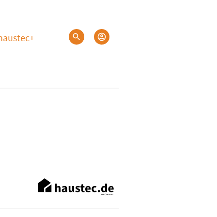
haustec+