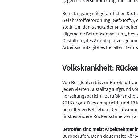
gegen die Verschmutzung oder den V
Beim Umgang mit gefährlichen Stoffe
Gefahrstoffverordnung (GefStoffV), 
stellt. Um den Schutz der Mitarbeite
allgemeine Betriebsanweisung, beso
Gestaltung des Arbeitsplatzes gebe
Arbeitsschutz gibt es bei allen Be
Volkskrankheit: Rücke
Von Bergleuten bis zur Bürokauffrau
jeden vierten Ausfalltag aufgrund vo
Forschungsbericht „Berufskrankhei
2016 ergab. Dies entspricht rund 13 
betroffenen Betrieben. Den Löwena
(insbesondere Rückenschmerzen) a
Betroffen sind meist Arbeitnehmer 
Büroberufen. Denn dauerhafte körpe