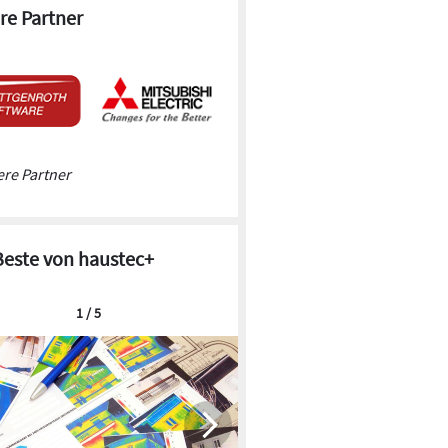
re Partner
re Partner
Beste von haustec+
1 / 5