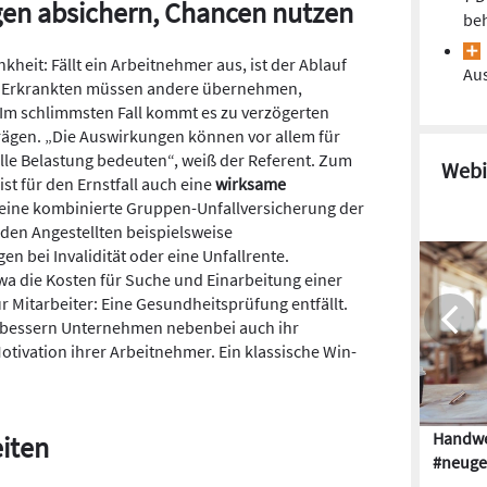
lgen absichern, Chancen nutzen
beh
kheit: Fällt ein Arbeitnehmer aus, ist der Ablauf
Au
es Erkrankten müssen andere übernehmen,
. Im schlimmsten Fall kommt es zu verzögerten
rägen. „Die Auswirkungen können vor allem für
elle Belastung bedeuten“, weiß der Referent. Zum
Webi
st für den Ernstfall auch eine
wirksame
 eine kombinierte Gruppen-Unfallversicherung der
 den Angestellten beispielsweise
 bei Invalidität oder eine Unfallrente.
twa die Kosten für Suche und Einarbeitung einer
r Mitarbeiter: Eine Gesundheitsprüfung entfällt.
verbessern Unternehmen nebenbei auch ihr
tivation ihrer Arbeitnehmer. Ein klassische Win-
Handwe
iten
#neuge