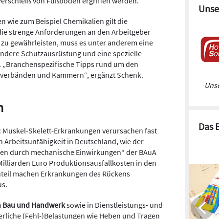
erschleiß von Fußböden ergriffen werden.
Unse
n wie zum Beispiel Chemikalien gilt die
die strenge Anforderungen an den Arbeitgeber
r zu gewährleisten, muss es unter anderem eine
ndere Schutzausrüstung und eine spezielle
n. „Branchenspezifische Tipps rund um den
rufsverbänden und Kammern“, ergänzt Schenk.
Unse
n
Das 
: Muskel-Skelett-Erkrankungen verursachen fast
n Arbeitsunfähigkeit in Deutschland, wie der
ten durch mechanische Einwirkungen“ der BAuA
Milliarden Euro Produktionsausfallkosten in den
nteil machen Erkrankungen des Rückens
us.
in Bau und Handwerk
sowie in Dienstleistungs- und
rliche (Fehl-)Belastungen wie Heben und Tragen