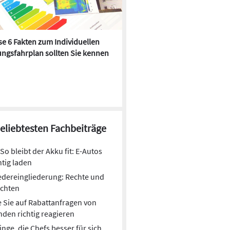
e 6 Fakten zum Individuellen
Kühlen mit Heizkörper:
ngsfahrplan sollten Sie kennen
Wärmepumpe macht es mögl
beliebtesten Fachbeiträge
So bleibt der Akku fit: E-Autos
htig laden
dereingliederung: Rechte und
ichten
 Sie auf Rabattanfragen von
den richtig reagieren
inge, die Chefs besser für sich