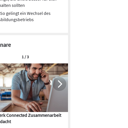
alten sollten
So gelingt ein Wechsel des
sbildungsbetriebs
nare
1 / 3
rk Connected Zusammenarbeit
Flächenkühlung – die Kunst d
dacht
Gebäudeklimatisierung