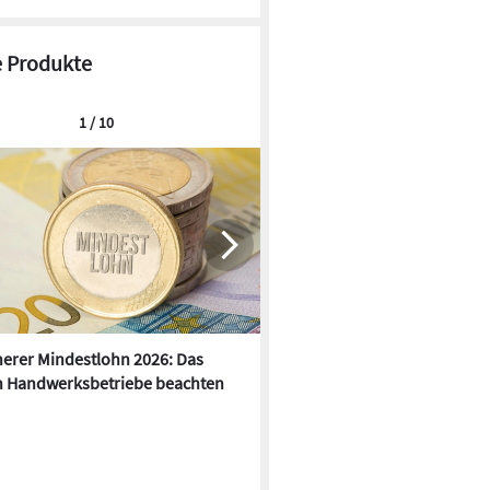
 Produkte
1 / 10
erer Mindestlohn 2026: Das
Anker Solix: KI-gestütztes
 Handwerksbetriebe beachten
Energiemangement mit dyna
Stromtarifen