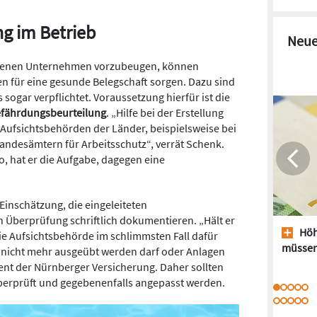
g im Betrieb
Neue
igenen Unternehmen vorzubeugen, können
n für eine gesunde Belegschaft sorgen. Dazu sind
s sogar verpflichtet. Voraussetzung hierfür ist die
efährdungsbeurteilung
. „Hilfe bei der Erstellung
 Aufsichtsbehörden der Länder, beispielsweise bei
ndesämtern für Arbeitsschutz“, verrät Schenk.
o, hat er die Aufgabe, dagegen eine
Einschätzung, die eingeleiteten
berprüfung schriftlich dokumentieren. „Hält er
Höh
die Aufsichtsbehörde im schlimmsten Fall dafür
müssen
it nicht mehr ausgeübt werden darf oder Anlagen
rent der Nürnberger Versicherung. Daher sollten
berprüft und gegebenenfalls angepasst werden.