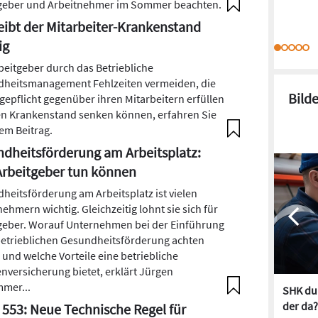
geber und Arbeitnehmer im Sommer beachten.
eibt der Mitarbeiter-Krankenstand
ig
beitgeber durch das Betriebliche
heitsmanagement Fehlzeiten vermeiden, die
Bild
gepflicht gegenüber ihren Mitarbeitern erfüllen
n Krankenstand senken können, erfahren Sie
sem Beitrag.
dheitsförderung am Arbeitsplatz:
rbeitgeber tun können
heitsförderung am Arbeitsplatz ist vielen
ehmern wichtig. Gleichzeitig lohnt sie sich für
geber. Worauf Unternehmen bei der Einführung
betrieblichen Gesundheitsförderung achten
n und welche Vorteile eine betriebliche
nversicherung bietet, erklärt Jürgen
mer...
SHK dur
der da?
553: Neue Technische Regel für