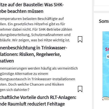
tze auf der Baustelle: Was SHK-
iebe beachten müssen
emperaturen belasten Beschäftigte auf
Somm
len. Ein gesetzliches Hitzefrei gibt es für
nehmer dabei nicht. Für SHK-Betriebe zählen
rdungsbeurteilung, Schutzmaßnahmen und
bläufe. Wir zeigen, was bei Hitze wichtig ist.
nenbeschichtung in Trinkwasser-
llationen: Risiken, Regelwerke,
nativen
nensanierungen werden häufig als vermeintlich
günstige Alternative zu einem
itungsaustausch in Trinkwasser-Installationen
ten. Doch welche Chancen und Risiken
gen sich dahinter?
chaftliche Vorteile durch RLT-Anlagen:
de Raumluft reduziert Fehltage