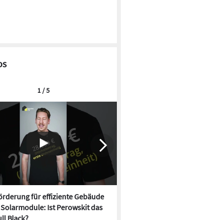
os
1 / 5
rderung für effiziente Gebäude
Neue Förderung für effizien
, Solarmodule: Ist Perowskit das
startet, Solarmodule: Ist Per
ll Black?
neue Full Black?