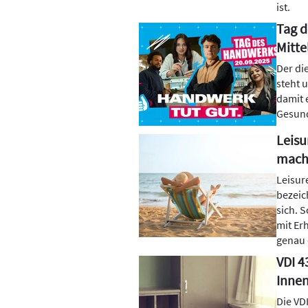
ist.
Tag d
Mitte
Der di
steht 
damit 
Gesund
Leisu
mach
Leisur
bezeic
sich. 
mit Er
genau 
VDI 4
Inne
Die VDI