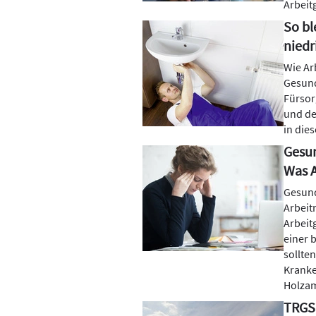
Arbeit
So bl
niedr
Wie Ar
Gesund
Fürsor
und de
in die
Gesun
Was A
Gesund
Arbeitn
Arbeit
einer 
sollte
Kranke
Holzam
TRGS 