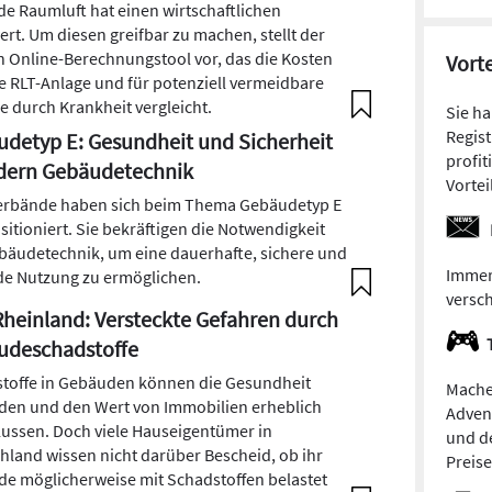
e Raumluft hat einen wirtschaftlichen
rt. Um diesen greifbar zu machen, stellt der
n Online-Berechnungstool vor, das die Kosten
Vorte
ne RLT-Anlage und für potenziell vermeidbare
le durch Krankheit vergleicht.
Sie h
Regist
detyp E: Gesundheit und Sicherheit
profit
rdern Gebäudetechnik
Vortei
rbände haben sich beim Thema Gebäudetyp E
ositioniert. Sie bekräftigen die Notwendigkeit
bäudetechnik, um eine dauerhafte, sichere und
Immer
e Nutzung zu ermöglichen.
versc
heinland: Versteckte Gefahren durch
udeschadstoffe
toffe in Gebäuden können die Gesundheit
Mache
den und den Wert von Immobilien erheblich
Adven
lussen. Doch viele Hauseigentümer in
und de
hland wissen nicht darüber Bescheid, ob ihr
Preis
e möglicherweise mit Schadstoffen belastet