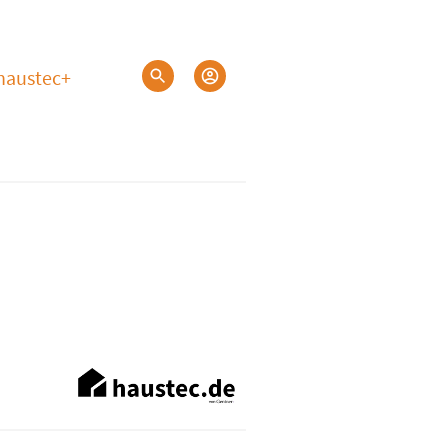
haustec+