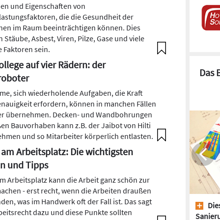
en und Eigenschaften von
lastungsfaktoren, die die Gesundheit der
en im Raum beeinträchtigen können. Dies
 Stäube, Asbest, Viren, Pilze, Gase und viele
e Faktoren sein.
ollege auf vier Rädern: der
Das 
roboter
e, sich wiederholende Aufgaben, die Kraft
nauigkeit erfordern, können in manchen Fällen
er übernehmen. Decken- und Wandbohrungen
ßen Bauvorhaben kann z.B. der Jaibot von Hilti
hmen und so Mitarbeiter körperlich entlasten.
 am Arbeitsplatz: Die wichtigsten
n und Tipps
am Arbeitsplatz kann die Arbeit ganz schön zur
achen - erst recht, wenn die Arbeiten draußen
nden, was im Handwerk oft der Fall ist. Das sagt
Dies
beitsrecht dazu und diese Punkte sollten
Sanieru