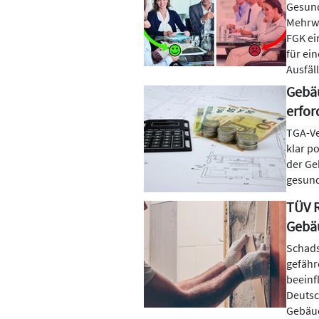
Gesund
Mehrwe
FGK ei
für ei
Ausfäl
Gebäu
erfo
TGA-Ve
klar p
der Ge
gesund
TÜV R
Gebä
Schads
gefähr
beeinf
Deutsc
Gebäud