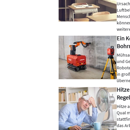
Ursach
Luftbe
Mensch
können
weiter
Ein K
Bohr
Mühsam
und Ge
Robot
in gro
überne
Hitze
Regel
Hitze 
Qual m
stattfi
das Ar