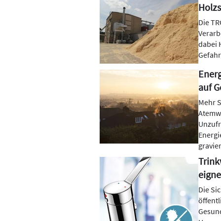
Holzs
Die TRG
Verarb
dabei 
Gefahr
Energ
auf 
Mehr S
Atemwe
Unzufr
Energi
gravie
Trink
eigne
Die Si
öffent
Gesund