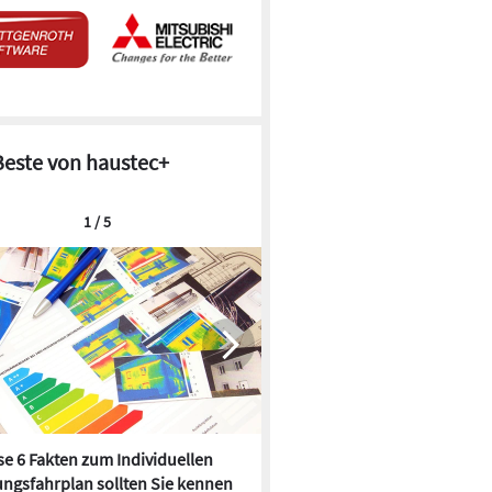
Beste von haustec+
1 / 5
e 6 Fakten zum Individuellen
Kühlen mit Heizkörper:
ngsfahrplan sollten Sie kennen
Wärmepumpe macht es mögl