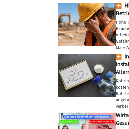
Hi
Betr
Hohe T
Baustel
Arbeit
Gefäh
klare A
In
Insta
Alter
Rohrin
kosten
Rohrle
angebo
verber
Wirts
Gesun