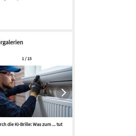
ergalerien
1 / 15
ch die KI-Brille: Was zum ... tut
Die besten KI-Bilder zum Th
Heizungswasser