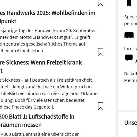
es Handwerks 2025: Wohlbefinden im
Speich
lpunkt
persön
esjährige Tag des Handwerks am 20. September
unter dem Motto „Handwerk tut gut“. Er greift
ein zentrales gesellschaftliches Thema auf:
Ihre L
heit im Arbeitsleben.
re Sickness: Wenn Freizeit krank
t
Diskut
e Sickness – auf Deutsch als Freizeitkrankheit
Meinun
hnet – klingt zunächst wie ein Widerspruch in
Schließlich verbinden wir freie Tage oder Urlaube
holung. Doch für viele Menschen bedeutet
diese Phase das Gegenteil.
300 Blatt 1: Luftschadstoffe in
Unse
nräumen messen
 4300 Blatt 1 enthält eine Übersicht der