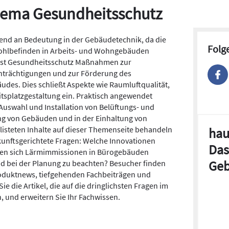
Thema Gesundheitsschutz
nd an Bedeutung in der Gebäudetechnik, da die
Folg
ohlbefinden in Arbeits- und Wohngebäuden
asst Gesundheitsschutz Maßnahmen zur
nträchtigungen und zur Förderung des
des. Dies schließt Aspekte wie Raumluftqualität,
splatzgestaltung ein. Praktisch angewendet
 Auswahl und Installation von Belüftungs- und
rung von Gebäuden und in der Einhaltung von
elisteten Inhalte auf dieser Themenseite behandeln
hau
unftsgerichtete Fragen: Welche Innovationen
Das
assen sich Lärmimmissionen in Bürogebäuden
Geb
 bei der Planung zu beachten? Besucher finden
Produktnews, tiefgehenden Fachbeiträgen und
e die Artikel, die auf die dringlichsten Fragen im
 und erweitern Sie Ihr Fachwissen.