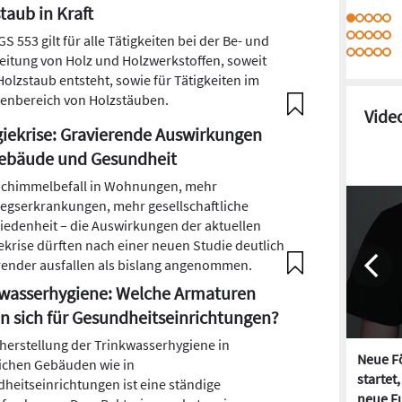
taub in Kraft
S 553 gilt für alle Tätigkeiten bei der Be- und
eitung von Holz und Holzwerkstoffen, soweit
Holzstaub entsteht, sowie für Tätigkeiten im
enbereich von Holzstäuben.
Vide
iekrise: Gravierende Auswirkungen
Gebäude und Gesundheit
chimmelbefall in Wohnungen, mehr
gserkrankungen, mehr gesellschaftliche
iedenheit – die Auswirkungen der aktuellen
ekrise dürften nach einer neuen Studie deutlich
render ausfallen als bislang angenommen.
wasserhygiene: Welche Armaturen
n sich für Gesundheitseinrichtungen?
cherstellung der Trinkwasserhygiene in
Neue Fö
lichen Gebäuden wie in
startet
heitseinrichtungen ist eine ständige
neue Fu