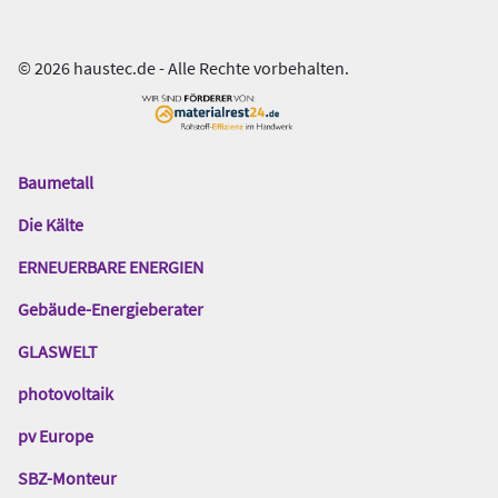
© 2026 haustec.de - Alle Rechte vorbehalten.
Baumetall
Das
Gentner
Die Kälte
Netzwerk
ERNEUERBARE ENERGIEN
Gebäude-Energieberater
GLASWELT
photovoltaik
pv Europe
SBZ-Monteur