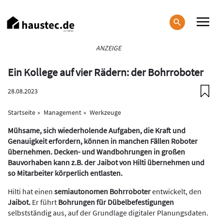
Direkt
zum
Inhalt
Haupt-
ANZEIGE
Navigation
Ein Kollege auf vier Rädern: der Bohrroboter
28.08.2023
Startseite
Management
Werkzeuge
Mühsame, sich wiederholende Aufgaben, die Kraft und
Genauigkeit erfordern, können in manchen Fällen Roboter
übernehmen. Decken- und Wandbohrungen in großen
Bauvorhaben kann z.B. der Jaibot von Hilti übernehmen und
so Mitarbeiter körperlich entlasten.
Hilti hat einen
semiautonomen Bohrroboter
entwickelt, den
Jaibot.
Er führt
Bohrungen für
Dübelbefestigungen
selbstständig aus, auf der Grundlage digitaler Planungsdaten.