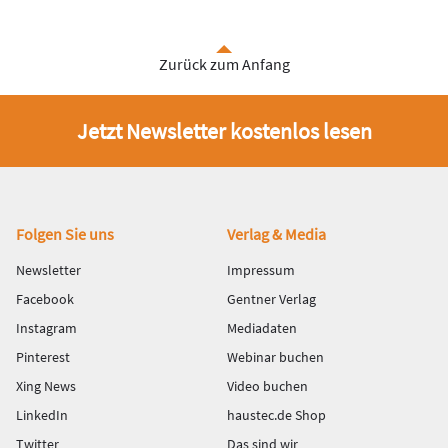
Zurück zum Anfang
Jetzt Newsletter kostenlos lesen
Fußbereich
Folgen Sie uns
Verlag & Media
Newsletter
Impressum
Facebook
Gentner Verlag
Instagram
Mediadaten
Pinterest
Webinar buchen
Xing News
Video buchen
LinkedIn
haustec.de Shop
Twitter
Das sind wir