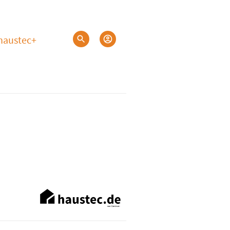
haustec+