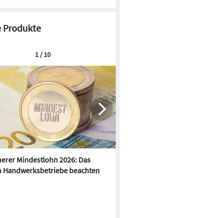
 Produkte
1 / 10
erer Mindestlohn 2026: Das
Anker Solix: KI-gestütztes
 Handwerksbetriebe beachten
Energiemangement mit dyna
Stromtarifen