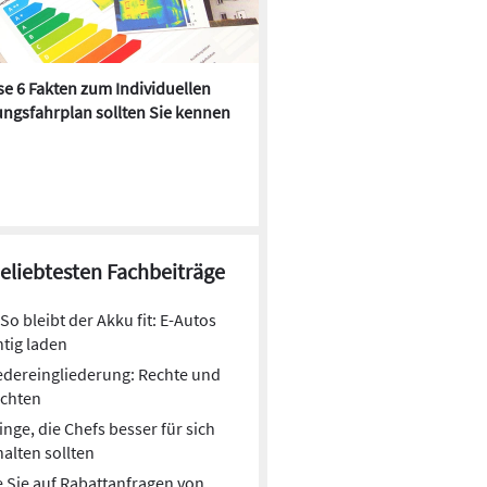
e 6 Fakten zum Individuellen
Kühlen mit Heizkörper:
ngsfahrplan sollten Sie kennen
Wärmepumpe macht es mögl
beliebtesten Fachbeiträge
So bleibt der Akku fit: E-Autos
htig laden
dereingliederung: Rechte und
ichten
inge, die Chefs besser für sich
alten sollten
 Sie auf Rabattanfragen von