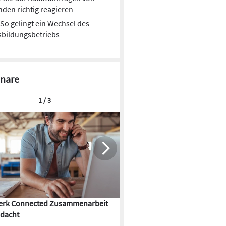
den richtig reagieren
So gelingt ein Wechsel des
sbildungsbetriebs
nare
1 / 3
rk Connected Zusammenarbeit
Flächenkühlung – die Kunst d
dacht
Gebäudeklimatisierung