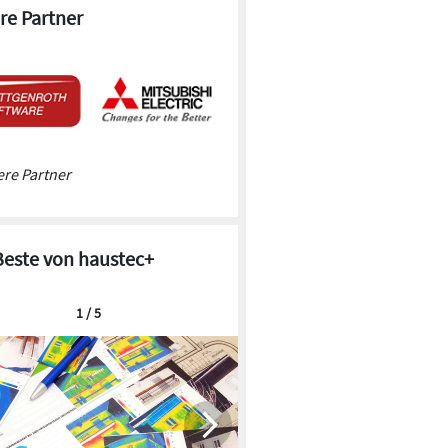
re Partner
re Partner
Beste von haustec+
1 / 5