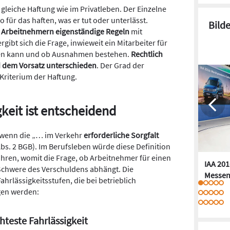
 gleiche Haftung wie im Privatleben. Der Einzelne
 für das haften, was er tut oder unterlässt.
Bild
 Arbeitnehmern eigenständige Regeln
mit
ibt sich die Frage, inwieweit ein Mitarbeiter für
den kann und ob Ausnahmen bestehen.
Rechtlich
d dem Vorsatz unterschieden
. Der Grad der
 Kriterium der Haftung.
gkeit ist entscheidend
, wenn die „… im Verkehr
erforderliche Sorgfalt
bs. 2 BGB). Im Berufsleben würde diese Definition
hren, womit die Frage, ob Arbeitnehmer für einen
IAA 201
Schwere des Verschuldens abhängt. Die
Messen
hrlässigkeitsstufen, die bei betrieblich
gen werden:
hteste Fahrlässigkeit