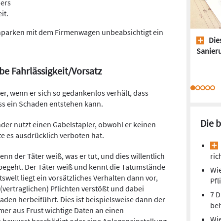
bers
it.
inparken mit dem Firmenwagen unbeabsichtigt ein
Dies
Sanieru
be Fahrlässigkeit/Vorsatz
ter, wenn er sich so gedankenlos verhält, dass
ss ein Schaden entstehen kann.
Die 
nder nutzt einen Gabelstapler, obwohl er keinen
e es ausdrücklich verboten hat.
enn der Täter weiß, was er tut, und dies willentlich
ric
 begeht. Der Täter weiß und kennt die Tatumstände
Wie
tswelt liegt ein vorsätzliches Verhalten dann vor,
Pfl
vertraglichen) Pflichten verstößt und dabei
7 D
haden herbeiführt. Dies ist beispielsweise dann der
beh
mer aus Frust wichtige Daten an einen
Wie
 bewusst beschädigt oder eine Anlageneinstellung