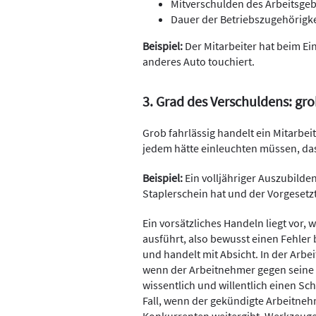
Mitverschulden des Arbeitsge
Dauer der Betriebszugehörigke
Beispiel:
Der Mitarbeiter hat beim E
anderes Auto touchiert.
3. Grad des Verschuldens: gro
Grob fahrlässig handelt ein Mitarbei
jedem hätte einleuchten müssen, da
Beispiel:
Ein volljähriger Auszubilde
Staplerschein hat und der Vorgesetzt
Ein vorsätzliches Handeln liegt vor, w
ausführt, also bewusst einen Fehler
und handelt mit Absicht. In der Arbei
wenn der Arbeitnehmer gegen seine (
wissentlich und willentlich einen Sc
Fall, wenn der gekündigte Arbeitneh
Konkurrenten weitergibt, Werkzeuge