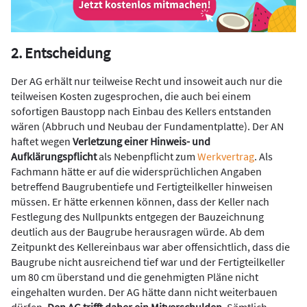
2. Entscheidung
Der AG erhält nur teilweise Recht und insoweit auch nur die
teilweisen Kosten zugesprochen, die auch bei einem
sofortigen Baustopp nach Einbau des Kellers entstanden
wären (Abbruch und Neubau der Fundamentplatte). Der AN
haftet wegen
Verletzung einer Hinweis- und
Aufklärungspflicht
als Nebenpflicht zum
Werkvertrag
. Als
Fachmann hätte er auf die widersprüchlichen Angaben
betreffend Baugrubentiefe und Fertigteilkeller hinweisen
müssen. Er hätte erkennen können, dass der Keller nach
Festlegung des Nullpunkts entgegen der Bauzeichnung
deutlich aus der Baugrube herausragen würde. Ab dem
Zeitpunkt des Kellereinbaus war aber offensichtlich, dass die
Baugrube nicht ausreichend tief war und der Fertigteilkeller
um 80 cm überstand und die genehmigten Pläne nicht
eingehalten wurden. Der AG hätte dann nicht weiterbauen
dürfen.
Den AG trifft daher ein Mitverschulden
. Sämtlich