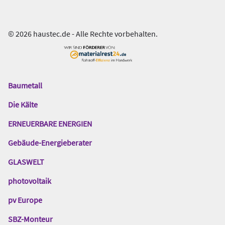
© 2026 haustec.de - Alle Rechte vorbehalten.
Baumetall
Das
Gentner
Die Kälte
Netzwerk
ERNEUERBARE ENERGIEN
Gebäude-Energieberater
GLASWELT
photovoltaik
pv Europe
SBZ-Monteur