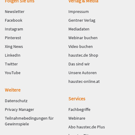
Fußbereich
Folgen Sie uns
Verlag & Media
Newsletter
Impressum
Facebook
Gentner Verlag
Instagram
Mediadaten
Pinterest
Webinar buchen
Xing News
Video buchen
LinkedIn
haustec.de Shop
Twitter
Das sind wir
YouTube
Unsere Autoren
haustec-online.at
Weitere
Services
Datenschutz
Privacy Manager
Fachbegriffe
Teilnahmebedingungen für
Webinare
Gewinnspiele
Abo haustec.de Plus