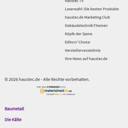
haustec TV
Leserwahl: Die besten Produkte
haustec.de Marketing Club
Gebäudetechnik-Themen
Köpfe der Szene
Editors' Choice
Herstellerverzeichnis
Ihre News auf haustec.de
© 2026 haustec.de - Alle Rechte vorbehalten.
Baumetall
Das
Gentner
Die Kälte
Netzwerk