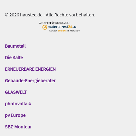
© 2026 haustec.de - Alle Rechte vorbehalten.
Baumetall
Das
Gentner
Die Kälte
Netzwerk
ERNEUERBARE ENERGIEN
Gebäude-Energieberater
GLASWELT
photovoltaik
pv Europe
SBZ-Monteur