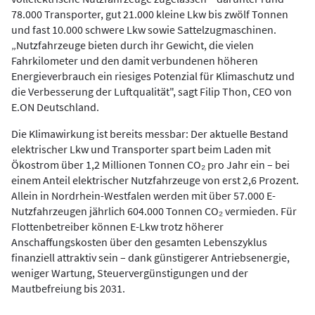
78.000 Transporter, gut 21.000 kleine Lkw bis zwölf Tonnen
und fast 10.000 schwere Lkw sowie Sattelzugmaschinen.
„Nutzfahrzeuge bieten durch ihr Gewicht, die vielen
Fahrkilometer und den damit verbundenen höheren
Energieverbrauch ein riesiges Potenzial für Klimaschutz und
die Verbesserung der Luftqualität", sagt Filip Thon, CEO von
E.ON Deutschland.
Die Klimawirkung ist bereits messbar: Der aktuelle Bestand
elektrischer Lkw und Transporter spart beim Laden mit
Ökostrom über 1,2 Millionen Tonnen CO₂ pro Jahr ein – bei
einem Anteil elektrischer Nutzfahrzeuge von erst 2,6 Prozent.
Allein in Nordrhein-Westfalen werden mit über 57.000 E-
Nutzfahrzeugen jährlich 604.000 Tonnen CO₂ vermieden. Für
Flottenbetreiber können E-Lkw trotz höherer
Anschaffungskosten über den gesamten Lebenszyklus
finanziell attraktiv sein – dank günstigerer Antriebsenergie,
weniger Wartung, Steuervergünstigungen und der
Mautbefreiung bis 2031.