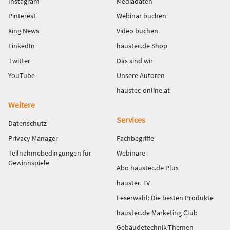
Instagram
Mediadaten
Pinterest
Webinar buchen
Xing News
Video buchen
LinkedIn
haustec.de Shop
Twitter
Das sind wir
YouTube
Unsere Autoren
haustec-online.at
Weitere
Services
Datenschutz
Privacy Manager
Fachbegriffe
Teilnahmebedingungen für
Webinare
Gewinnspiele
Abo haustec.de Plus
haustec TV
Leserwahl: Die besten Produkte
haustec.de Marketing Club
Gebäudetechnik-Themen