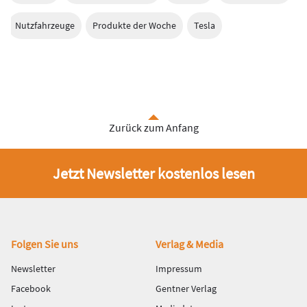
Nutzfahrzeuge
Produkte der Woche
Tesla
Zurück zum Anfang
Jetzt Newsletter kostenlos lesen
Fußbereich
Folgen Sie uns
Verlag & Media
Newsletter
Impressum
Facebook
Gentner Verlag