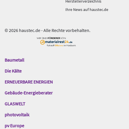
Herstellerverzeichnis
Ihre News auf haustec.de
© 2026 haustec.de - Alle Rechte vorbehalten.
Baumetall
Das
Gentner
Die Kälte
Netzwerk
ERNEUERBARE ENERGIEN
Gebäude-Energieberater
GLASWELT
photovoltaik
pv Europe