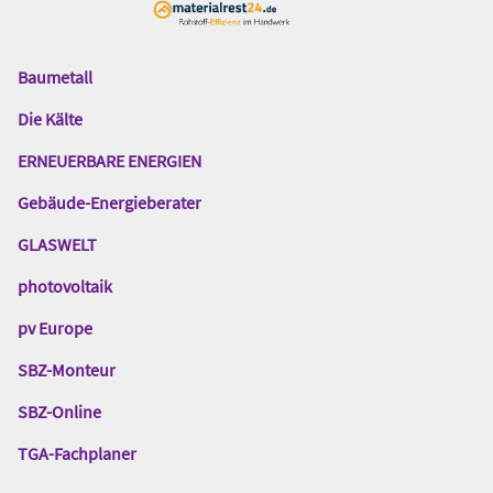
Baumetall
Das
Gentner
Die Kälte
Netzwerk
ERNEUERBARE ENERGIEN
Gebäude-Energieberater
GLASWELT
photovoltaik
pv Europe
SBZ-Monteur
SBZ-Online
TGA-Fachplaner