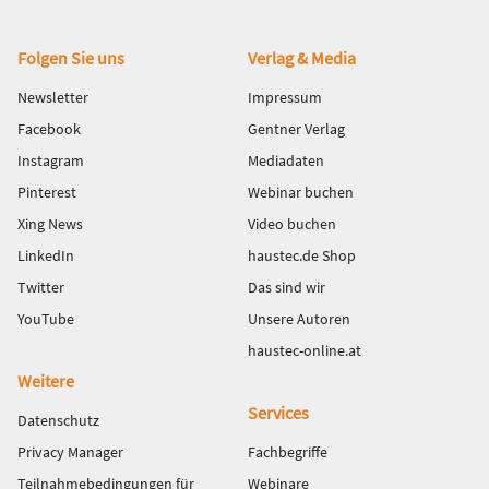
Fußbereich
Folgen Sie uns
Verlag & Media
Newsletter
Impressum
Facebook
Gentner Verlag
Instagram
Mediadaten
Pinterest
Webinar buchen
Xing News
Video buchen
LinkedIn
haustec.de Shop
Twitter
Das sind wir
YouTube
Unsere Autoren
haustec-online.at
Weitere
Services
Datenschutz
Privacy Manager
Fachbegriffe
Teilnahmebedingungen für
Webinare