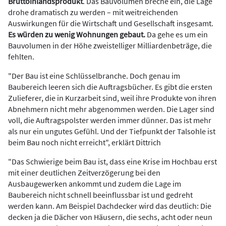
Bruttoinlandsprodukt
. Das Bauvolumen breche ein, die Lage
drohe dramatisch zu werden – mit weitreichenden
Auswirkungen für die Wirtschaft und Gesellschaft insgesamt.
Es würden zu wenig Wohnungen gebaut.
Da gehe es um ein
Bauvolumen in der Höhe zweistelliger Milliardenbeträge, die
fehlten.
"Der Bau ist eine Schlüsselbranche. Doch genau im
Baubereich leeren sich die Auftragsbücher. Es gibt die ersten
Zulieferer, die in Kurzarbeit sind, weil ihre Produkte von ihren
Abnehmern nicht mehr abgenommen werden. Die Lager sind
voll, die Auftragspolster werden immer dünner. Das ist mehr
als nur ein ungutes Gefühl. Und der Tiefpunkt der Talsohle ist
beim Bau noch nicht erreicht", erklärt Dittrich
"Das Schwierige beim Bau ist, dass eine Krise im Hochbau erst
mit einer deutlichen Zeitverzögerung bei den
Ausbaugewerken ankommt und zudem die Lage im
Baubereich nicht schnell beeinflussbar ist und gedreht
werden kann. Am Beispiel Dachdecker wird das deutlich: Die
decken ja die Dächer von Häusern, die sechs, acht oder neun