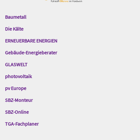
Baumetall
Das
Gentner
Die Kälte
Netzwerk
ERNEUERBARE ENERGIEN
Gebäude-Energieberater
GLASWELT
photovoltaik
pv Europe
SBZ-Monteur
SBZ-Online
TGA-Fachplaner