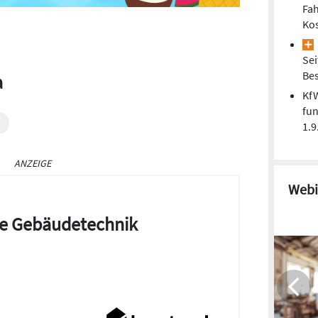
Fa
Kos
Sei
Be
a
Kf
fun
1.9
ANZEIGE
Webi
die Gebäudetechnik