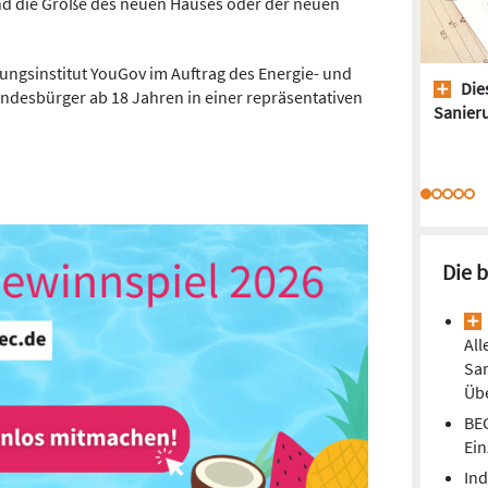
d die Größe des neuen Hauses oder der neuen
ungsinstitut YouGov im Auftrag des Energie- und
Dies
ndesbürger ab 18 Jahren in einer repräsentativen
Sanieru
Die 
All
Sa
Übe
BEG
Ei
Ind