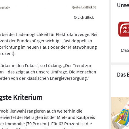
Unse
© LichtBlick
 bei der Lademöglichkeit für Elektrofahrzeuge: Bei
ozent der Bundesbürger wichtig – fast doppelt so
 Vorrichtung im neuen Haus oder der Mietswohnung
Unse
rozent).
ärker in den Fokus“, so Lücking. „Der Trend zur
an – das zeigt auch unsere Umfrage. Die Menschen
Das 
den von der klassischen Energieversorgung.“
igste Kriterium
Immobilienwahl rangieren auch weiterhin die
viertel der Befragten ist der Miet- und Kaufpreis
r Immobilie (70 Prozent). Für 62 Prozent ist die