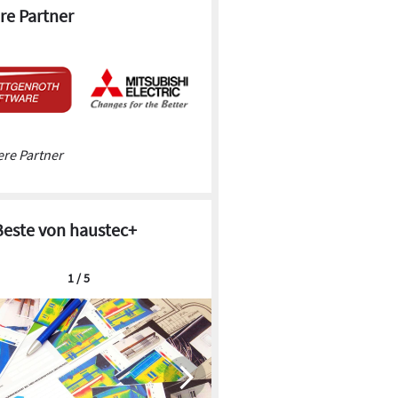
re Partner
re Partner
Beste von haustec+
1 / 5