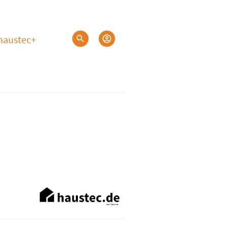
haustec+