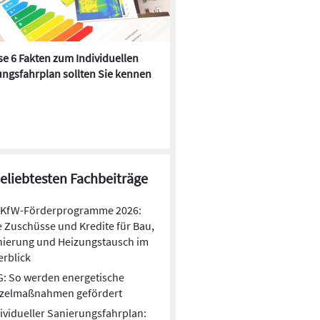
e 6 Fakten zum Individuellen
Kühlen mit Heizkörper:
ngsfahrplan sollten Sie kennen
Wärmepumpe macht es mögl
beliebtesten Fachbeiträge
KfW-Förderprogramme 2026:
e Zuschüsse und Kredite für Bau,
nierung und Heizungstausch im
rblick
: So werden energetische
nzelmaßnahmen gefördert
ividueller Sanierungsfahrplan: