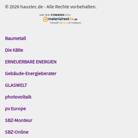
© 2026 haustec.de - Alle Rechte vorbehalten.
Baumetall
Das
Gentner
Die Kälte
Netzwerk
ERNEUERBARE ENERGIEN
Gebäude-Energieberater
GLASWELT
photovoltaik
pv Europe
SBZ-Monteur
SBZ-Online