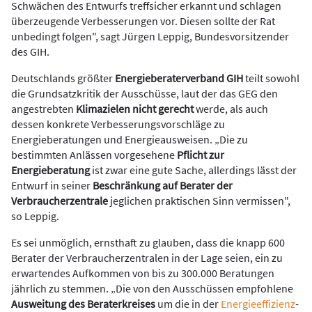
Schwächen des Entwurfs treffsicher erkannt und schlagen
überzeugende Verbesserungen vor. Diesen sollte der Rat
unbedingt folgen", sagt Jürgen Leppig, Bundesvorsitzender
des GIH.
Deutschlands größter
Energieberaterverband GIH
teilt sowohl
die Grundsatzkritik der Ausschüsse, laut der das GEG den
angestrebten
Klimazielen nicht gerecht
werde, als auch
dessen konkrete Verbesserungsvorschläge zu
Energieberatungen und Energieausweisen. „Die zu
bestimmten Anlässen vorgesehene
Pflicht zur
Energieberatung
ist zwar eine gute Sache, allerdings lässt der
Entwurf in seiner
Beschränkung auf Berater der
Verbraucherzentrale
jeglichen praktischen Sinn vermissen",
so Leppig.
Es sei unmöglich, ernsthaft zu glauben, dass die knapp 600
Berater der Verbraucherzentralen in der Lage seien, ein zu
erwartendes Aufkommen von bis zu 300.000 Beratungen
jährlich zu stemmen. „Die von den Ausschüssen empfohlene
Ausweitung des Beraterkreises
um die in der
Energieeffizienz
-