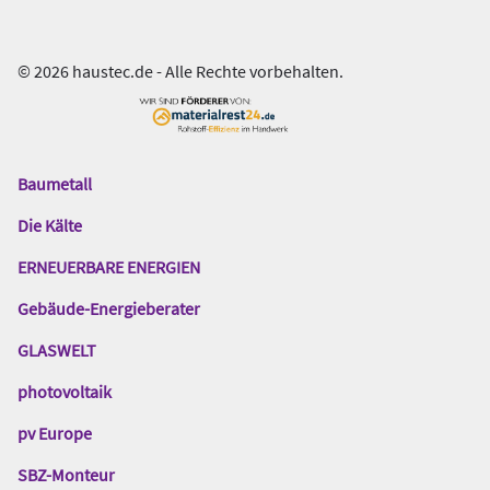
© 2026 haustec.de - Alle Rechte vorbehalten.
Baumetall
Das
Gentner
Die Kälte
Netzwerk
ERNEUERBARE ENERGIEN
Gebäude-Energieberater
GLASWELT
photovoltaik
pv Europe
SBZ-Monteur