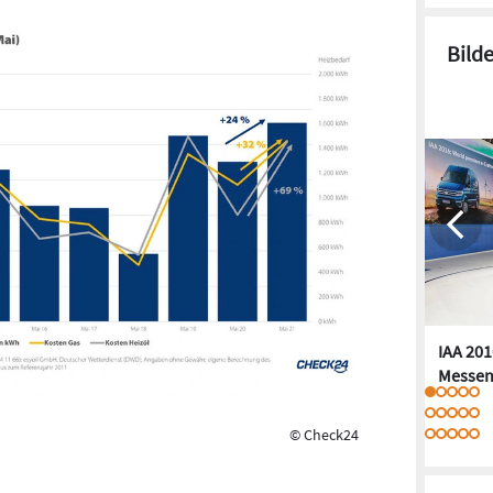
Bild
IAA 201
Messen
© Check24