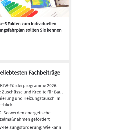
e 6 Fakten zum Individuellen
Kühlen mit Heizkörper:
ngsfahrplan sollten Sie kennen
Wärmepumpe macht es mögl
So heizt und lüftet Deutschland
Eine aktuelle Studie zeigt: Bewohner von
Mehrfamilienhäusern machen in Sachen
Wärmeverbrauch schon vieles richtig. Wirklich
informiert fühlen sie sich aber nicht.
beliebtesten Fachbeiträge
KfW-Förderprogramme 2026:
e Zuschüsse und Kredite für Bau,
nierung und Heizungstausch im
rblick
: So werden energetische
nzelmaßnahmen gefördert
W-Heizungsförderung: Wie kann