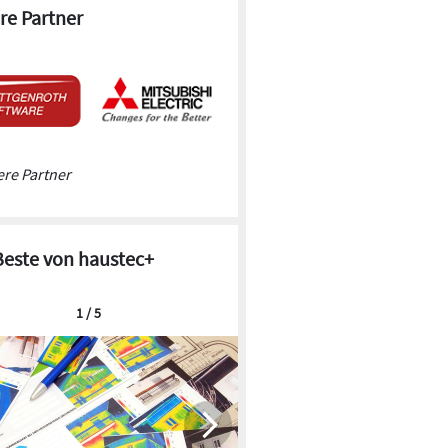
re Partner
re Partner
Beste von haustec+
1 / 5