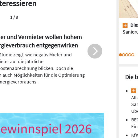
teressieren
2 / 3
Dies
Sanieru
ik am Referentenentwurf zur
erung der Heizkostenverordnung
neue Heizkostenverordnung bringt neue
aucherrechte mit sich. Der
raucherzentrale Bundesverband hat
ch Grund zur Kritik.
Die 
All
Sa
Übe
BEG
Ei
Kf