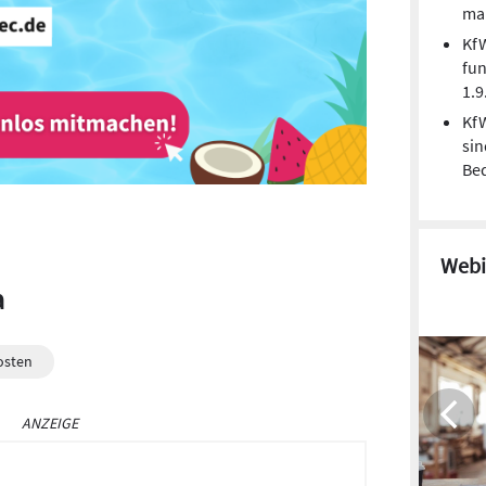
man
Kf
fun
1.9
Kf
sin
Be
Webi
a
osten
ANZEIGE