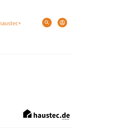
haustec+