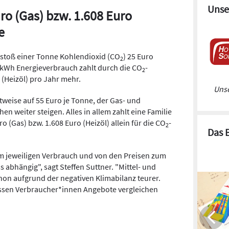
Unse
uro (Gas) bzw. 1.608 Euro
e
sstoß einer Tonne Kohlendioxid (CO
) 25 Euro
2
0 kWh Energieverbrauch zahlt durch die CO
-
2
 (Heizöl) pro Jahr mehr.
Unse
tweise auf 55 Euro je Tonne, der Gas- und
hen weiter steigen. Alles in allem zahlt eine Familie
o (Gas) bzw. 1.608 Euro (Heizöl) allein für die CO
-
2
Das 
m jeweiligen Verbrauch und von den Preisen zum
 abhängig", sagt Steffen Suttner. "Mittel- und
hon aufgrund der negativen Klimabilanz teurer.
üssen Verbraucher*innen Angebote vergleichen