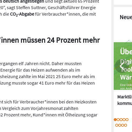
s deutlich angestiegen
und liegt aktuell 65 Prozent
", sagt Steffen Suttner, Geschäftsführer Energie
ch die
CO
-Abgabe
für Verbraucher*innen, die mit
2
Neue
*innen müssen 24 Prozent mehr
vergangen elf Jahren nicht. Daher mussten
Energie für das Heizen aufwenden als im
sheizung zahlte im Mai 2021 25 Euro mehr als im
eizung musste sogar 41 Euro mehr für das Heizen
Marktüb
cht sich für Verbraucher*innen bei den Heizkosten
kommu
Im Vergleich zum Vorjahresmonat zahlten
2 Prozent mehr, Kund*innen mit Ölheizung sogar