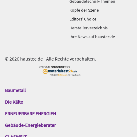
Gebäudetechnik-Themen
Köpfe der Szene
Editors' Choice
Herstellerverzeichnis
Ihre News auf haustec.de
© 2026 haustec.de - Alle Rechte vorbehalten.
Baumetall
Das
Gentner
Die Kälte
Netzwerk
ERNEUERBARE ENERGIEN
Gebäude-Energieberater
GLASWELT