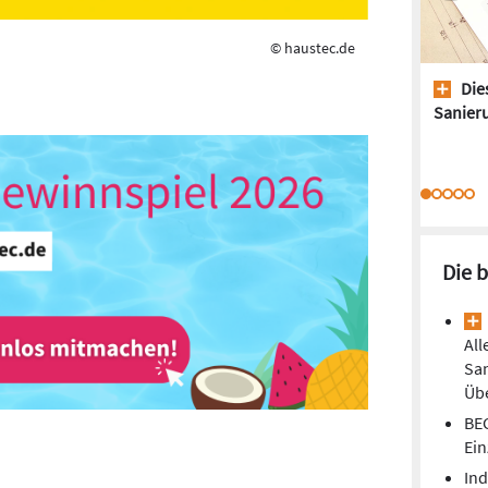
© haustec.de
Dies
Sanieru
Die 
All
Sa
Übe
BEG
Ei
Ind