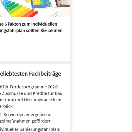
e 6 Fakten zum Individuellen
Kühlen mit Heizkörper:
ngsfahrplan sollten Sie kennen
Wärmepumpe macht es mögl
beliebtesten Fachbeiträge
KfW-Förderprogramme 2026:
e Zuschüsse und Kredite für Bau,
nierung und Heizungstausch im
rblick
: So werden energetische
nzelmaßnahmen gefördert
ividueller Sanierungsfahrplan: