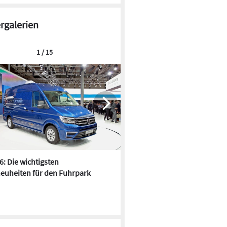
ergalerien
1 / 15
Bundeserlass zu Lieferengpässen und
Stoffpreisänderungen
Der Erlass von Bundesbauministerin Geywitz
6: Die wichtigsten
Pfusch am Bau - die 10 schrä
und Bundesverkehrsminister Wissing soll die
euheiten für den Fuhrpark
Fundstücke
Themen Lieferengpässe und
Stoffpreisänderungen für den gesamten
Bundesbau einheitlich regeln.