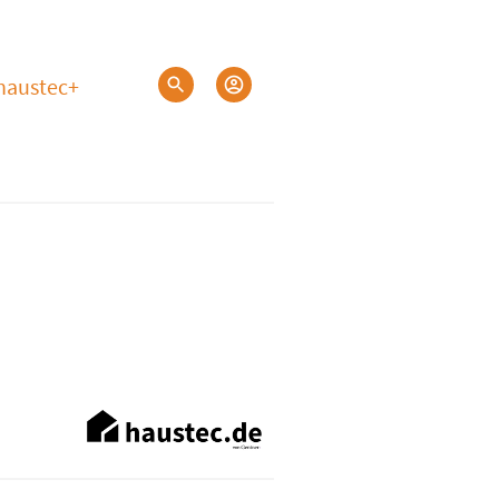
haustec+