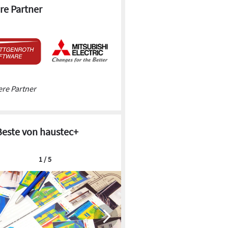
re Partner
re Partner
Beste von haustec+
1 / 5