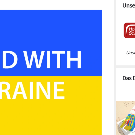
Unse
Unse
Das 