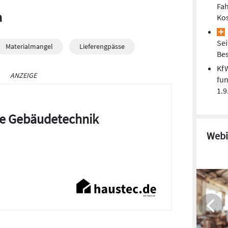
Fa
a
Kos
Sei
Materialmangel
Lieferengpässe
Be
Kf
ANZEIGE
fun
1.9
die Gebäudetechnik
Webi