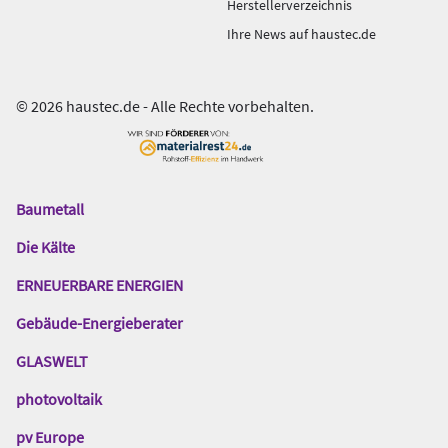
Herstellerverzeichnis
Ihre News auf haustec.de
© 2026 haustec.de - Alle Rechte vorbehalten.
Baumetall
Das
Gentner
Die Kälte
Netzwerk
ERNEUERBARE ENERGIEN
Gebäude-Energieberater
GLASWELT
photovoltaik
pv Europe