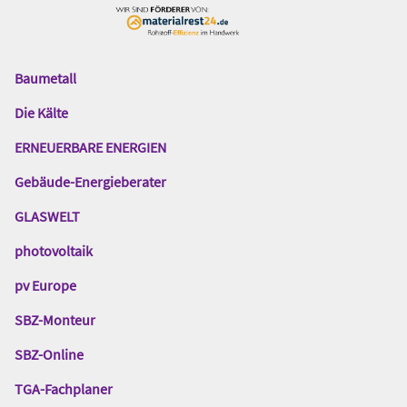
Baumetall
Das
Gentner
Die Kälte
Netzwerk
ERNEUERBARE ENERGIEN
Gebäude-Energieberater
GLASWELT
photovoltaik
pv Europe
SBZ-Monteur
SBZ-Online
TGA-Fachplaner