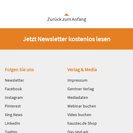
Zurück zum Anfang
Jetzt Newsletter kostenlos lesen
Fußbereich
Folgen Sie uns
Verlag & Media
Newsletter
Impressum
Facebook
Gentner Verlag
Instagram
Mediadaten
Pinterest
Webinar buchen
Xing News
Video buchen
LinkedIn
haustec.de Shop
Twitter
Das sind wir