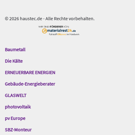
© 2026 haustec.de - Alle Rechte vorbehalten.
Baumetall
Das
Gentner
Die Kälte
Netzwerk
ERNEUERBARE ENERGIEN
Gebäude-Energieberater
GLASWELT
photovoltaik
pv Europe
SBZ-Monteur